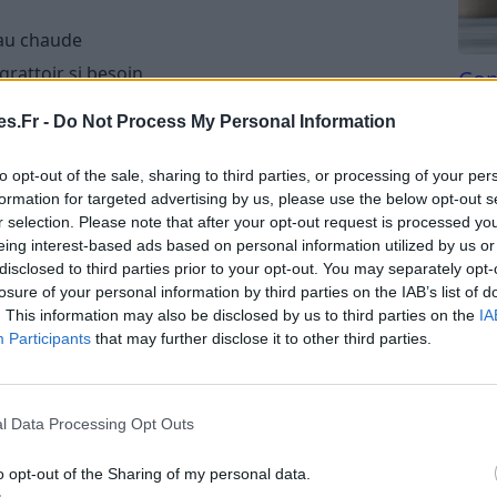
eau chaude
grattoir si besoin
Com
san
tif mais recommandé)
s.Fr -
Do Not Process My Personal Information
Tri d
beauc
to opt-out of the sale, sharing to third parties, or processing of your per
du l
formation for targeted advertising by us, please use the below opt-out s
ez utiliser différents produits :
compl
r selection. Please note that after your opt-out request is processed y
astu
eing interest-based ads based on personal information utilized by us or
e le tartre, la moisissure et la saleté
disclosed to third parties prior to your opt-out. You may separately opt-
 un nettoyage en profondeur et désodoriser
losure of your personal information by third parties on the IAB’s list of
. This information may also be disclosed by us to third parties on the
IA
t d’eau chaude : pour un nettoyage naturel
Participants
that may further disclose it to other third parties.
oints (disponibles en magasin de bricolage)
 de produits chimiques agressifs, surtout dans les
l Data Processing Opt Outs
z des aliments.
o opt-out of the Sharing of my personal data.
yage efficace des joints de