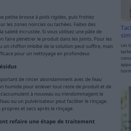
 petite brosse à poils rigides, puis frottez
ur les zones noircies ou tachées. Faites des
Tac
 saleté incrustée. Si vous utilisez une pâte de
sim
n faire pénétrer le produit dans les joints. Pour les
Les t
un chiffon imbibé de la solution peut suffire, mais
tache
efficace pour un nettoyage en profondeur.
conce
appar
résidus
horm
 important de rincer abondamment avec de l’eau
fon humide pour enlever tout reste de produit et de
ne s’accumulent à nouveau ou n’endommagent le
d’eau ou un pulvérisateur peut faciliter le rinçage.
 propres et secs après le rinçage.
ent refaire une étape de traitement