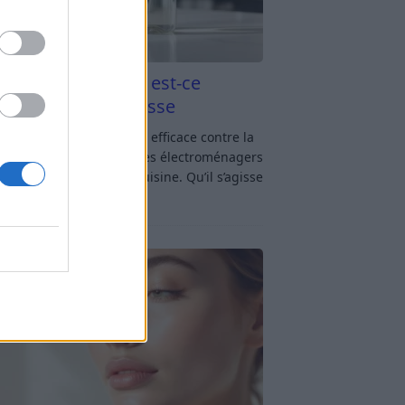
aigre blanc et four est-ce
icace contre la graisse
gre blanc et four : est-ce efficace contre la
se ? Le four fait partie des électroménagers
lus sollicités dans une cuisine. Qu’il s’agisse
réparer un gratin, de
[…]