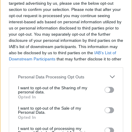
targeted advertising by us, please use the below opt-out
section to confirm your selection. Please note that after your
opt-out request is processed you may continue seeing
interest-based ads based on personal information utilized by
us or personal information disclosed to third parties prior to
your opt-out. You may separately opt-out of the further
Utiliser un chiffon humide et du savon
disclosure of your personal information by third parties on the
IAB’s list of downstream participants. This information may
Lorsqu’une tache de ketchup fait son apparition sur
also be disclosed by us to third parties on the
IAB’s List of
un tapis ou un textile d’ameublement, agissez
Downstream Participants
that may further disclose it to other
rapidement pour éviter qu’elle ne s’incruste. T
third parties.
out d’abord, enlevez délicatement l’excédent de
Personal Data Processing Opt Outs
ketchup à l’aide d’une cuillère ou d’un couteau.
I want to opt-out of the Sharing of my
personal data.
Ensuite, humidifiez un chiffon propre avec de l’eau
Opted In
froide et un peu de savon.
I want to opt-out of the Sale of my
Personal Data.
Tamponnez la tache en prenant soin de ne pas frotter
Opted In
pour ne pas l’étaler. Rincez le chiffon et répétez
I want to opt-out of processing my