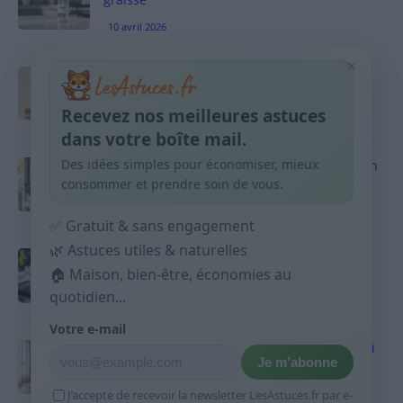
10 avril 2026
×
Taches pigmentaires : routine simple +
habitudes qui aident
Recevez nos meilleures astuces
9 avril 2026
dans votre boîte mail.
Des idées simples pour économiser, mieux
Produits ménagers : comment économiser en
courses sans acheter 10 sprays
consommer et prendre soin de vous.
9 avril 2026
✅ Gratuit & sans engagement
🌿 Astuces utiles & naturelles
Budget mensuel : méthode rapide pour
répartir son salaire dès le jour de paie
🏠 Maison, bien-être, économies au
quotidien...
9 avril 2026
Votre e-mail
Sport 10 minutes par jour est-ce utile et quoi
Je m’abonne
faire
9 avril 2026
J’accepte de recevoir la newsletter LesAstuces.fr par e-