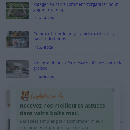
Potager en carré comment s’organiser pour
gagner du temps
10 avril 2026
Comment trier le linge rapidement sans y
passer du temps
10 avril 2026
Vinaigre blanc et four est-ce efficace contre la
graisse
10 avril 2026
×
Taches pigmentaires : routine simple +
habitudes qui aident
Recevez nos meilleures astuces
9 avril 2026
dans votre boîte mail.
Des idées simples pour économiser, mieux
Produits ménagers : comment économiser en
courses sans acheter 10 sprays
consommer et prendre soin de vous.