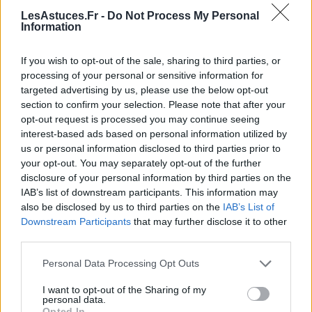
LesAstuces.Fr -
Do Not Process My Personal
Information
L’exercice physique aide le corps à utiliser le glucose
plus efficacement, ce qui limite les pics de glycémie
If you wish to opt-out of the sale, sharing to third parties, or
après les repas. Même une marche de 15 à 30
processing of your personal or sensitive information for
minutes après avoir mangé peut faire une différence
targeted advertising by us, please use the below opt-out
significative. Voici quelques conseils :
section to confirm your selection. Please note that after your
opt-out request is processed you may continue seeing
Intégrer une activité modérée après chaque
interest-based ads based on personal information utilized by
repas, comme la marche ou le vélo léger.
us or personal information disclosed to third parties prior to
your opt-out. You may separately opt-out of the further
Pratiquer une activité physique régulière tout au
disclosure of your personal information by third parties on the
long de la semaine, au moins 150 minutes
IAB’s list of downstream participants. This information may
d’exercice modéré.
also be disclosed by us to third parties on the
IAB’s List of
Downstream Participants
that may further disclose it to other
Éviter la sédentarité prolongée, notamment en
third parties.
restant assis plusieurs heures d’affilée.
Personal Data Processing Opt Outs
Gérer le stress et assurer un bon
I want to opt-out of the Sharing of my
sommeil
personal data.
Opted In