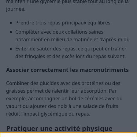
maintenir une glycémie plus stable tout au long de la
journée.
Prendre trois repas principaux équilibrés.
Compléter avec deux collations saines,
notamment en milieu de matinée et d’après-midi.
Éviter de sauter des repas, ce qui peut entraîner
des fringales et des excès lors du repas suivant.
Associer correctement les macronutriments
Combiner des glucides avec des protéines ou des
graisses permet de ralentir leur absorption. Par
exemple, accompagner un bol de céréales avec du
yaourt ou ajouter des noix à une salade de fruits
réduit l’impact glycémique du repas.
Pratiquer une activité physique
régulière