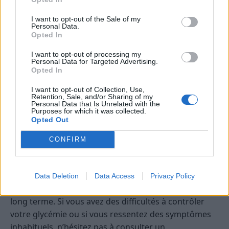
Le stress chronique ou un sommeil de mauvaise
I want to opt-out of the Sale of my
qualité peuvent perturber la régulation de la
Personal Data.
Opted In
glycémie. Des techniques de relaxation, la méditation
ou une activité physique régulière contribuent à
I want to opt-out of processing my
Personal Data for Targeted Advertising.
réduire le stress. De même, respecter un rythme de
Opted In
sommeil régulier favorise une meilleure réponse
insulinique.
I want to opt-out of Collection, Use,
Retention, Sale, and/or Sharing of my
Personal Data that Is Unrelated with the
Surveiller sa glycémie et consulter
Purposes for which it was collected.
Opted Out
un professionnel
CONFIRM
Pour les personnes diabétiques ou prédiabétiques, il
est crucial de surveiller régulièrement sa glycémie
afin d’ajuster ses habitudes en conséquence. Un suivi
Data Deletion
Data Access
Privacy Policy
médical permet aussi d’éviter des complications à
long terme. Si vous avez des difficultés à contrôler
votre glycémie ou si vous ressentez des symptômes
inhabituels, n’hésitez pas à consulter un