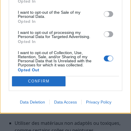
Opted In
Vérifiez l’état des matériaux, surtout la corde en
sisal ou le tapis, et remplacez-les si nécessaire
I want to opt-out of the Sale of my
Personal Data.
Nettoyez la surface avec un chiffon humide pour
Opted In
éliminer la poussière ou la saleté
I want to opt-out of processing my
Évitez l’exposition à l’humidité ou à la lumière
Personal Data for Targeted Advertising.
Opted In
directe du soleil, qui peuvent détériorer certains
matériaux
I want to opt-out of Collection, Use,
Retention, Sale, and/or Sharing of my
Remettez en place ou fixez solidement toutes les
Personal Data that Is Unrelated with the
Purposes for which it was collected.
parties qui pourraient se détacher avec le temps
Opted Out
Les erreurs à éviter lors de la
CONFIRM
fabrication d’un griffoir maison
Pour garantir la sécurité et l’efficacité de votre
Data Deletion
Data Access
Privacy Policy
création, évitez ces erreurs courantes :
Utiliser des matériaux non adaptés ou toxiques,
comme certains colles ou peintures