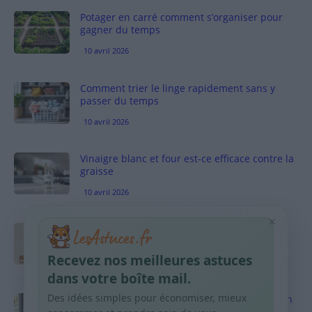
Potager en carré comment s’organiser pour
gagner du temps
10 avril 2026
Comment trier le linge rapidement sans y
passer du temps
10 avril 2026
Vinaigre blanc et four est-ce efficace contre la
graisse
10 avril 2026
×
Taches pigmentaires : routine simple +
habitudes qui aident
Recevez nos meilleures astuces
9 avril 2026
dans votre boîte mail.
Des idées simples pour économiser, mieux
Produits ménagers : comment économiser en
courses sans acheter 10 sprays