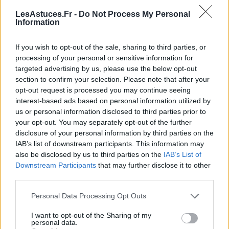
Installer une plateforme en haut pour que le chat
LesAstuces.Fr -
Do Not Process My Personal
Information
puisse observer son environnement
Ajouter des jouets suspendus ou des plumes
If you wish to opt-out of the sale, sharing to third parties, or
pour stimuler sa curiosité
processing of your personal or sensitive information for
targeted advertising by us, please use the below opt-out
Recouvrir la base ou le support avec un tissu
section to confirm your selection. Please note that after your
coloré ou à motifs
opt-out request is processed you may continue seeing
Utiliser des matériaux écologiques ou naturels
interest-based ads based on personal information utilized by
pour un intérieur plus sain
us or personal information disclosed to third parties prior to
your opt-out. You may separately opt-out of the further
Conseils pour entretenir et
disclosure of your personal information by third parties on the
IAB’s list of downstream participants. This information may
prolonger la durée de vie de votre
also be disclosed by us to third parties on the
IAB’s List of
griffoir maison
Downstream Participants
that may further disclose it to other
third parties.
Pour que votre griffoir reste efficace longtemps, il est
Personal Data Processing Opt Outs
important de l’entretenir régulièrement. Voici
quelques recommandations :
I want to opt-out of the Sharing of my
personal data.