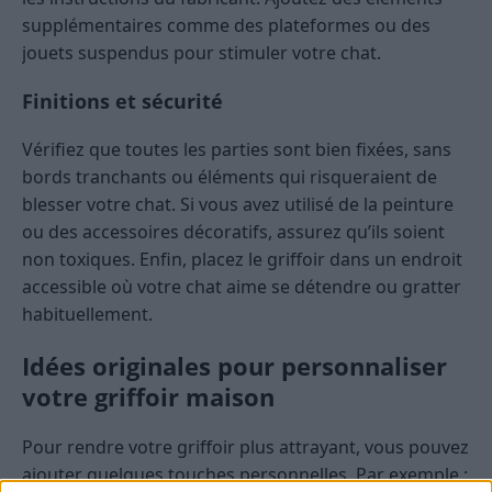
supplémentaires comme des plateformes ou des
jouets suspendus pour stimuler votre chat.
Finitions et sécurité
Vérifiez que toutes les parties sont bien fixées, sans
bords tranchants ou éléments qui risqueraient de
blesser votre chat. Si vous avez utilisé de la peinture
ou des accessoires décoratifs, assurez qu’ils soient
non toxiques. Enfin, placez le griffoir dans un endroit
accessible où votre chat aime se détendre ou gratter
habituellement.
Idées originales pour personnaliser
votre griffoir maison
Pour rendre votre griffoir plus attrayant, vous pouvez
ajouter quelques touches personnelles. Par exemple :