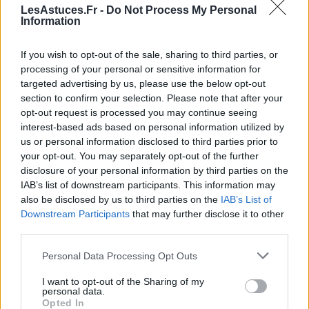
Les rongeurs et petits mammifères : un
LesAstuces.Fr -
Do Not Process My Personal
espace de vie et une alimentation
Information
spécifiques
If you wish to opt-out of the sale, sharing to third parties, or
Les hamsters, gerbilles, lapins ou cochon d’Inde ont
processing of your personal or sensitive information for
des besoins particuliers en termes d’espace,
targeted advertising by us, please use the below opt-out
section to confirm your selection. Please note that after your
d’alimentation et de stimulation. Par exemple, un
opt-out request is processed you may continue seeing
lapin doit disposer d’un enclos spacieux avec des
interest-based ads based on personal information utilized by
surfaces pour courir et sauter.
us or personal information disclosed to third parties prior to
your opt-out. You may separately opt-out of the further
Les rongeurs sont souvent en besoin constant de
disclosure of your personal information by third parties on the
matériel de chewing (branches, os de seiche) pour
IAB’s list of downstream participants. This information may
préserver leur dentition. La nourriture doit être
also be disclosed by us to third parties on the
IAB’s List of
Downstream Participants
that may further disclose it to other
spécifique à leur espèce, riche en fibres et équilibrée.
third parties.
Les oiseaux : un espace de vol, une
Personal Data Processing Opt Outs
alimentation adaptée et des
enrichissements
I want to opt-out of the Sharing of my
personal data.
Opted In