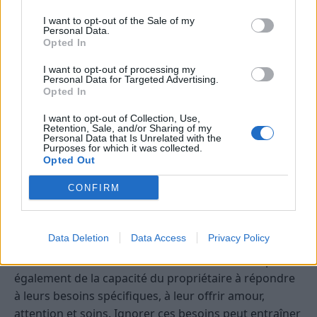
Les oiseaux ont besoin d’un cage adaptée à leur taille,
avec des perchoirs, des jouets et suffisamment
I want to opt-out of the Sale of my
Personal Data.
d’espace pour voler. Leur alimentation doit être
Opted In
variée, incluant graines, fruits, légumes et
I want to opt-out of processing my
compléments spécifiques selon l’espèce.
Personal Data for Targeted Advertising.
Opted In
Les oiseaux sont très intelligents et sensibles à leur
I want to opt-out of Collection, Use,
environnement. Leur habitat doit être enrichi pour
Retention, Sale, and/or Sharing of my
éviter l’ennui et le stress.
Personal Data that Is Unrelated with the
Purposes for which it was collected.
Opted Out
Les enjeux liés au bien-être animal
et à la responsabilité du propriétaire
CONFIRM
Posséder un animal implique une responsabilité
Data Deletion
Data Access
Privacy Policy
importante. Il ne suffit pas de leur donner à manger
ou de leur fournir un habitat. Leur bien-être dépend
également de la capacité du propriétaire à répondre
à leurs besoins spécifiques, à leur offrir amour,
attention et soins. Ignorer ces besoins peut entraîner