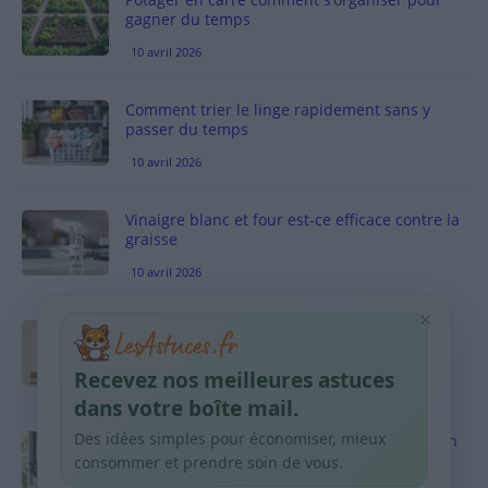
gagner du temps
10 avril 2026
Comment trier le linge rapidement sans y
passer du temps
10 avril 2026
Vinaigre blanc et four est-ce efficace contre la
graisse
10 avril 2026
×
Taches pigmentaires : routine simple +
habitudes qui aident
Recevez nos meilleures astuces
9 avril 2026
dans votre boîte mail.
Des idées simples pour économiser, mieux
Produits ménagers : comment économiser en
courses sans acheter 10 sprays
consommer et prendre soin de vous.