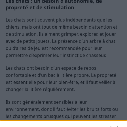
Les chats : un besoin d’autonomie, de
propreté et de stimulation
Les chats sont souvent plus indépendants que les
chiens, mais ont tout de même besoin d’attention et
de stimulation. Ils aiment grimper, explorer, et jouer
avec de petits jouets. La présence d’un arbre à chat
ou d’aires de jeu est recommandée pour leur
permettre d’exprimer leur instinct de chasseur.
Les chats ont besoin d’un espace de repos
confortable et d’un bac à litière propre. La propreté
est essentielle pour leur bien-être, et il faut veiller à
changer la litière régulièrement.
Ils sont généralement sensibles à leur
environnement, donc il faut éviter les bruits forts ou
les changements brusques qui peuvent les stresser.