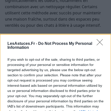
significativement les odeurs, notamment en
combinaison avec un nettoyage régulier. Certains
utilisent cette méthode avec succès pour maintenir
une maison fraîche, surtout dans des espaces peu
ventilés ou pour des chats à litière à usage intensif.
Les avis plus nuancés ou négatifs
LesAstuces.Fr -
Do Not Process My Personal
En revanche, d’autres soulignent que le bicarbonate
Information
seul ne suffit pas à éliminer les odeurs tenaces ou
celles provenant de l’urine ancienne. Certains experts
If you wish to opt-out of the sale, sharing to third parties, or
processing of your personal or sensitive information for
recommandent donc de privilégier un nettoyage
targeted advertising by us, please use the below opt-out
régulier de la caisse, ainsi qu’un changement
section to confirm your selection. Please note that after your
fréquent de la litière, en complément d’un ajout de
opt-out request is processed you may continue seeing
bicarbonate pour une meilleure efficacité.
interest-based ads based on personal information utilized by
us or personal information disclosed to third parties prior to
Précautions à prendre lors de
your opt-out. You may separately opt-out of the further
disclosure of your personal information by third parties on the
l’utilisation du bicarbonate de
IAB’s list of downstream participants. This information may
sodium