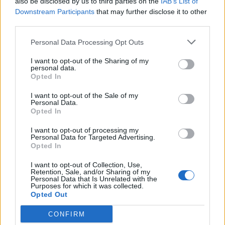
also be disclosed by us to third parties on the
IAB’s List of
Downstream Participants
that may further disclose it to other
Ne pas en mettre en grande quantité pour éviter
third parties.
que le chat ne le consomme, ce qui pourrait
Personal Data Processing Opt Outs
provoquer des troubles digestifs.
Éviter de l’utiliser si votre chat a des allergies ou
I want to opt-out of the Sharing of my
personal data.
une sensibilité connue aux produits en poudre.
Opted In
Ne pas inhaler la poussière de bicarbonate en
I want to opt-out of the Sale of my
version en poudre, surtout lors du nettoyage ou
Personal Data.
Opted In
de l’application.
Consulter un vétérinaire si vous avez le moindre
I want to opt-out of processing my
Personal Data for Targeted Advertising.
doute concernant la sécurité de cette méthode
Opted In
pour votre animal.
I want to opt-out of Collection, Use,
Retention, Sale, and/or Sharing of my
Alternatives naturelles pour
Personal Data that Is Unrelated with the
Purposes for which it was collected.
désodoriser la litière
Opted Out
Si le bicarbonate ne semble pas suffisant ou si vous
CONFIRM