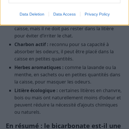
souhaitez explorer d’autres options naturelles, voici
quelques suggestions :
Data Deletion
Data Access
Privacy Policy
Vinaigre blanc :
peut être utilisé pour nettoyer la
caisse, mais il ne doit pas rester dans la litière
pour éviter d’irriter le chat.
Charbon actif :
reconnu pour sa capacité à
absorber les odeurs, il peut être placé dans la
caisse en petites quantités.
Herbes aromatiques :
comme la lavande ou la
menthe, en sachets ou en petites quantités dans
la caisse, pour masquer les odeurs.
Litière écologique :
certaines litières en chanvre,
bois ou maïs ont naturellement moins d’odeur et
peuvent réduire la nécessité d’ajouts chimiques
ou naturels.
En résumé : le bicarbonate est-il une