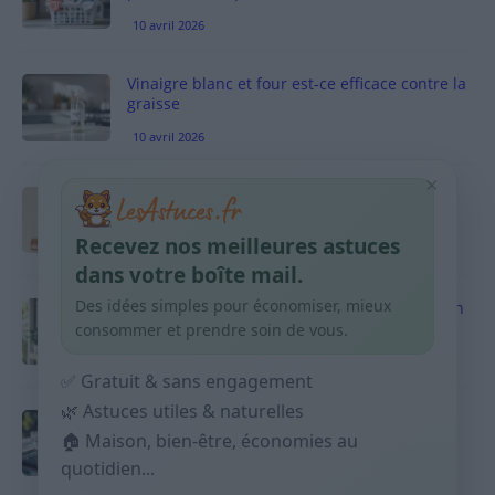
10 avril 2026
Vinaigre blanc et four est-ce efficace contre la
graisse
10 avril 2026
×
Taches pigmentaires : routine simple +
habitudes qui aident
Recevez nos meilleures astuces
9 avril 2026
dans votre boîte mail.
Des idées simples pour économiser, mieux
Produits ménagers : comment économiser en
courses sans acheter 10 sprays
consommer et prendre soin de vous.
9 avril 2026
✅ Gratuit & sans engagement
🌿 Astuces utiles & naturelles
Budget mensuel : méthode rapide pour
répartir son salaire dès le jour de paie
🏠 Maison, bien-être, économies au
quotidien...
9 avril 2026