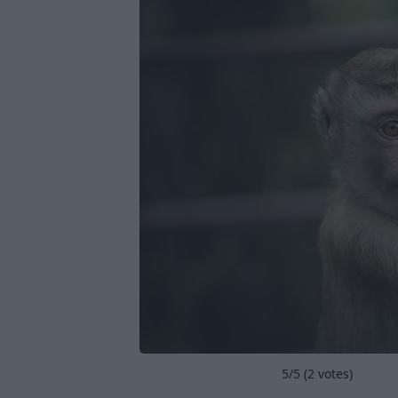
5
/5 (
2
votes)