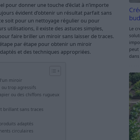
tiel pour donner une touche d’éclat à n’importe
Cré
oujours évident d’obtenir un résultat parfait sans
bud
ce soit pour un nettoyage régulier ou pour
s utilisations, il existe des astuces simples,
Le c
solut
our faire briller un miroir sans laisser de traces.
impor
 étape par étape pour obtenir un miroir
peut 
adaptés et des techniques appropriées.
dan
d’un miroir
s ou trop agressifs
papier ou des chiffons rugueux
 brillant sans traces
 produits adaptés
ents circulaires