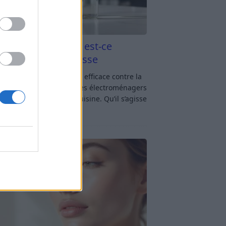
aigre blanc et four est-ce
icace contre la graisse
gre blanc et four : est-ce efficace contre la
se ? Le four fait partie des électroménagers
lus sollicités dans une cuisine. Qu’il s’agisse
réparer un gratin, de
[…]