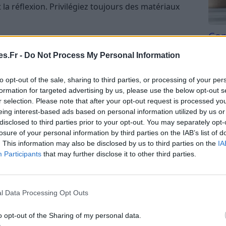
la réflexion. Privilégiez toujours des matériaux
Com
san
s.Fr -
Do Not Process My Personal Information
ectement le miroir peut laisser des traces d’eau ou
Tri d
oit être réalisé avec soin pour un résultat sans
beauc
to opt-out of the sale, sharing to third parties, or processing of your per
du l
formation for targeted advertising by us, please use the below opt-out s
compl
r selection. Please note that after your opt-out request is processed y
parfaitement brillant sans traces
astu
eing interest-based ads based on personal information utilized by us or
disclosed to third parties prior to your opt-out. You may separately opt-
losure of your personal information by third parties on the IAB’s list of
. This information may also be disclosed by us to third parties on the
IA
Participants
that may further disclose it to other third parties.
e et doux
ttoyant adapté
l Data Processing Opt Outs
nt naturel (optionnel)
o opt-out of the Sharing of my personal data.
e séchage