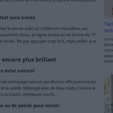
vec un chiffon en microfibre propre et humide pour
ltat sans traces
Tac
cher le miroir avec un chiffon en microfibre sec.
sim
ouvements doux, en ligne droite ou en forme de “S”
Les t
e stries. Ne pas appuyer trop fort, mais veiller à ce
tache
conce
appar
 encore plus brillant
horm
un éclat naturel
t de nettoyage naturel qui élimine efficacement les
et la saleté. Mélangé avec de l’eau tiède, il laisse la
sans produits chimiques nocifs.
e ou de polish pour miroir