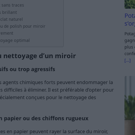
t sans traces
 brillant
Pot
clat naturel
s’o
ou de polish pour miroir
èrement
Potag
gagn
toyage optimal
plus 
confi
du nettoyage d’un miroir
[…]
ifs ou trop agressifs
es agents chimiques forts peuvent endommager la
 difficiles à éliminer. Il est préférable d’opter pour
pécialement conçues pour le nettoyage des
 en papier ou des chiffons rugueux
tes en papier peuvent rayer la surface du miroir,