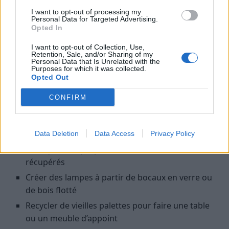
radicalement l’aspect de votre intérieur sans
I want to opt-out of processing my
dépenser beaucoup.
Personal Data for Targeted Advertising.
Opted In
Réaliser des DIY pour personnaliser
I want to opt-out of Collection, Use,
son intérieur
Retention, Sale, and/or Sharing of my
Personal Data that Is Unrelated with the
Purposes for which it was collected.
Opted Out
Les projets DIY sont une excellente façon d’apporter
une touche personnelle et chaleureuse à moindre
CONFIRM
coût.
Exemples concrets
Data Deletion
Data Access
Privacy Policy
Fabriquer ses propres coussins avec des tissus
récupérés
Créer des lampes à partir de bocaux en verre ou
de bois flotté
Recycler de vieilles palettes pour faire une table
ou un meuble d’appoint