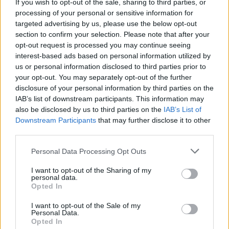
If you wish to opt-out of the sale, sharing to third parties, or
les pertes de chaleur par le sol.
processing of your personal or sensitive information for
targeted advertising by us, please use the below opt-out
Décorer avec des éléments naturels
section to confirm your selection. Please note that after your
opt-out request is processed you may continue seeing
Les matériaux naturels renforcent la sensation de
interest-based ads based on personal information utilized by
confort et de proximité avec la nature. Ils sont
us or personal information disclosed to third parties prior to
your opt-out. You may separately opt-out of the further
souvent peu coûteux et faciles à intégrer.
disclosure of your personal information by third parties on the
IAB’s list of downstream participants. This information may
Les plantes vertes
also be disclosed by us to third parties on the
IAB’s List of
Downstream Participants
that may further disclose it to other
Une ou plusieurs plantes d’intérieur apportent de la
third parties.
vie, purifient l’air et donnent une touche chaleureuse.
Optez pour des plantes faciles d’entretien comme le
Personal Data Processing Opt Outs
pothos, le lierre ou le ficus.
I want to opt-out of the Sharing of my
personal data.
Les éléments en bois ou en osier
Opted In
I want to opt-out of the Sale of my
Une étagère en bois, un panier en osier ou une table
Personal Data.
basse en palettes recyclées peuvent changer
Opted In