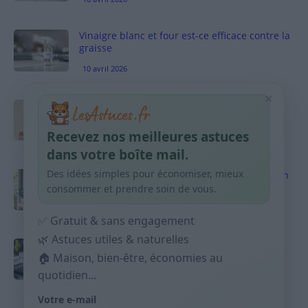
Vinaigre blanc et four est-ce efficace contre la
graisse
10 avril 2026
×
Taches pigmentaires : routine simple +
habitudes qui aident
Recevez nos meilleures astuces
9 avril 2026
dans votre boîte mail.
Des idées simples pour économiser, mieux
Produits ménagers : comment économiser en
courses sans acheter 10 sprays
consommer et prendre soin de vous.
9 avril 2026
✅ Gratuit & sans engagement
🌿 Astuces utiles & naturelles
Budget mensuel : méthode rapide pour
répartir son salaire dès le jour de paie
🏠 Maison, bien-être, économies au
quotidien...
9 avril 2026
Votre e-mail