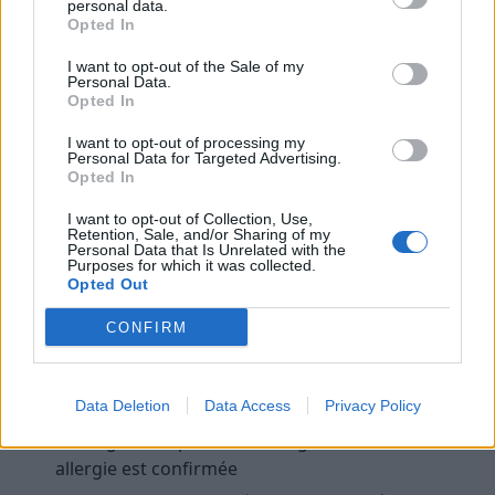
personal data.
Opted In
Il est important de ne pas faire d’automédication ou
d’éliminer des aliments sans avis médical, afin de ne
I want to opt-out of the Sale of my
Personal Data.
pas risquer de carences ou de mal diagnostiquer
Opted In
votre problème.
I want to opt-out of processing my
Personal Data for Targeted Advertising.
Les solutions pour gérer une
Opted In
intolérance alimentaire
I want to opt-out of Collection, Use,
Retention, Sale, and/or Sharing of my
Personal Data that Is Unrelated with the
Adapter son alimentation
Purposes for which it was collected.
Opted Out
Une fois l’intolérance identifiée, la clé est d’adapter
ses habitudes alimentaires. Par exemple :
CONFIRM
Remplacer le lait de vache par des laits végétaux
(amande, soja, riz)
Data Deletion
Data Access
Privacy Policy
Privilégier des produits sans gluten si cette
allergie est confirmée