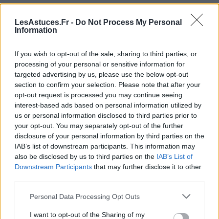
Consulter un professionnel de santé
LesAstuces.Fr -
Do Not Process My Personal
Information
Il est recommandé de consulter un médecin ou un
nutritionniste pour interpréter votre journal
If you wish to opt-out of the sale, sharing to third parties, or
alimentaire. Ces spécialistes pourront vous orienter
processing of your personal or sensitive information for
vers des examens ou des tests adaptés.
targeted advertising by us, please use the below opt-out
section to confirm your selection. Please note that after your
Les tests diagnostiques
opt-out request is processed you may continue seeing
interest-based ads based on personal information utilized by
Tests d’éviction :
éliminer les aliments suspectés
us or personal information disclosed to third parties prior to
pendant plusieurs semaines, puis les réintroduire
your opt-out. You may separately opt-out of the further
progressivement pour observer la réaction.
disclosure of your personal information by third parties on the
IAB’s list of downstream participants. This information may
Tests sanguins :
pour détecter des anticorps
also be disclosed by us to third parties on the
IAB’s List of
spécifiques, notamment dans le cas de la maladie
Downstream Participants
that may further disclose it to other
cœliaque ou d’une allergie (test d’allergie
third parties.
alimentaire).
Personal Data Processing Opt Outs
Test respiratoire :
notamment pour le diagnostic
de l’intolérance au lactose ou au fructose.
I want to opt-out of the Sharing of my