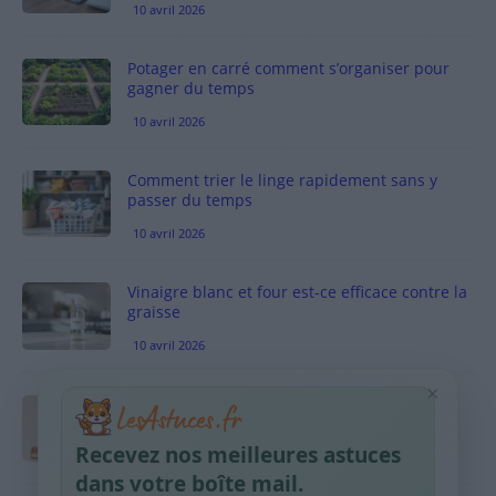
10 avril 2026
Potager en carré comment s’organiser pour
gagner du temps
10 avril 2026
Comment trier le linge rapidement sans y
passer du temps
10 avril 2026
Vinaigre blanc et four est-ce efficace contre la
graisse
10 avril 2026
×
Taches pigmentaires : routine simple +
habitudes qui aident
Recevez nos meilleures astuces
9 avril 2026
dans votre boîte mail.