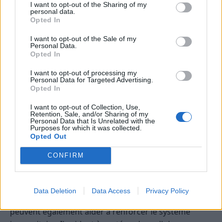
I want to opt-out of the Sharing of my
personal data.
Opted In
I want to opt-out of the Sale of my
Personal Data.
Opted In
I want to opt-out of processing my
Personal Data for Targeted Advertising.
Opted In
Les antioxydants jouent un rôle crucial dans le
I want to opt-out of Collection, Use,
maintien de la santé de notre peau. Ils aident à
Retention, Sale, and/or Sharing of my
Personal Data that Is Unrelated with the
protéger la peau contre les dommages des radicaux
Purposes for which it was collected.
Opted Out
libres causés par l’exposition au soleil et la pollution.
Par conséquent, la consommation régulière de cumin
CONFIRM
pourrait aider à maintenir votre peau en bonne santé
et à retarder les signes du vieillissement.
Data Deletion
Data Access
Privacy Policy
De plus, les antioxydants contenus dans le cumin
peuvent également aider à renforcer le système