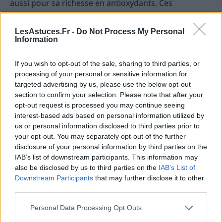
aussi pour sa richesse en antioxydants. Ces
composés sont essentiels pour protéger nos cellules
contre les dommages causés par les radicaux libres,
LesAstuces.Fr -
Do Not Process My Personal
des molécules instables qui peuvent entraîner des
Information
problèmes de santé à long terme, comme les
If you wish to opt-out of the sale, sharing to third parties, or
maladies cardiaques et le cancer.
processing of your personal or sensitive information for
targeted advertising by us, please use the below opt-out
Le cumin contient plusieurs types d’antioxydants,
section to confirm your selection. Please note that after your
dont la lutéoline et l’apigénine. Ces composés ont
opt-out request is processed you may continue seeing
démontré des propriétés antioxydantes puissantes
interest-based ads based on personal information utilized by
qui peuvent aider à neutraliser les radicaux libres et à
us or personal information disclosed to third parties prior to
prévenir les dommages oxydatifs dans le corps. En
your opt-out. You may separately opt-out of the further
disclosure of your personal information by third parties on the
outre, la lutéoline et l’apigénine ont également
IAB’s list of downstream participants. This information may
montré des effets anti-inflammatoires, ce qui
also be disclosed by us to third parties on the
IAB’s List of
renforce encore les bienfaits santé du cumin.
Downstream Participants
that may further disclose it to other
third parties.
Personal Data Processing Opt Outs