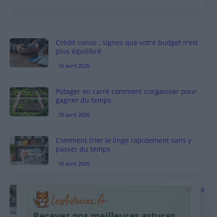
Crédit conso : signes que votre budget n’est
plus équilibré
10 avril 2026
Potager en carré comment s’organiser pour
gagner du temps
10 avril 2026
Comment trier le linge rapidement sans y
passer du temps
10 avril 2026
×
Vinaigre blanc et four est-ce efficace contre la
graisse
10 avril 2026
Recevez nos meilleures astuces