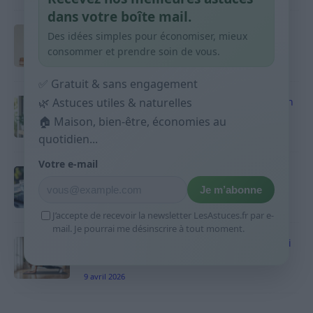
dans votre boîte mail.
Taches pigmentaires : routine simple +
Des idées simples pour économiser, mieux
habitudes qui aident
consommer et prendre soin de vous.
9 avril 2026
✅ Gratuit & sans engagement
Produits ménagers : comment économiser en
🌿 Astuces utiles & naturelles
courses sans acheter 10 sprays
🏠 Maison, bien-être, économies au
9 avril 2026
quotidien...
Votre e-mail
Budget mensuel : méthode rapide pour
répartir son salaire dès le jour de paie
Je m’abonne
9 avril 2026
J’accepte de recevoir la newsletter LesAstuces.fr par e-
mail. Je pourrai me désinscrire à tout moment.
Sport 10 minutes par jour est-ce utile et quoi
faire
9 avril 2026