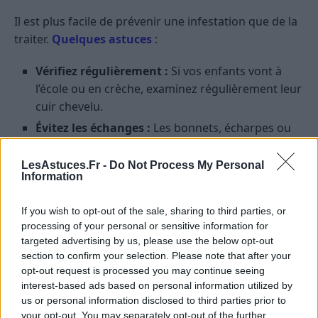
Il est plus facile de prévenir une infestation que de la
traiter.
Quelques astuces
:
Vérifiez régulièrement :
Si vos enfants vont à
l’école ou en crèche, examinez régulièrement leur
cuir chevelu.
Évitez les échanges :
Les bonnets, écharpes ou
brosses peuvent être des vecteurs de
transmission.
LesAstuces.Fr -
Do Not Process My Personal
Information
Éduquez vos proches :
Expliquez aux enfants
l’importance de ne pas partager leurs affaires et
If you wish to opt-out of the sale, sharing to third parties, or
d’éviter les contacts tête-à-tête.
processing of your personal or sensitive information for
targeted advertising by us, please use the below opt-out
Conclusion
section to confirm your selection. Please note that after your
opt-out request is processed you may continue seeing
Se débarrasser des poux naturellement est tout à fait
interest-based ads based on personal information utilized by
us or personal information disclosed to third parties prior to
possible grâce à une combinaison d’astuces maison,
your opt-out. You may separately opt-out of the further