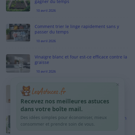
gagner du temps
10 avril 2026
Comment trier le linge rapidement sans y
passer du temps
10 avril 2026
Vinaigre blanc et four est-ce efficace contre la
graisse
10 avril 2026
×
Taches pigmentaires : routine simple +
habitudes qui aident
Recevez nos meilleures astuces
9 avril 2026
dans votre boîte mail.
Des idées simples pour économiser, mieux
Produits ménagers : comment économiser en
courses sans acheter 10 sprays
consommer et prendre soin de vous.
9 avril 2026