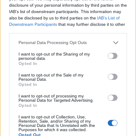
d’huiles essentielles et d’une bonne dose de patience.
disclosure of your personal information by third parties on the
Avec ces conseils, vous serez bien armés pour
IAB’s list of downstream participants. This information may
combattre ces petits envahisseurs et retrouver un
also be disclosed by us to third parties on the
IAB’s List of
cuir chevelu sain et apaisé.
Downstream Participants
that may further disclose it to other
third parties.
SANTÉ
Personal Data Processing Opt Outs
I want to opt-out of the Sharing of my
personal data.
Opted In
I want to opt-out of the Sale of my
Personal Data.
Opted In
I want to opt-out of processing my
Personal Data for Targeted Advertising.
Opted In
A propos Nathalie Leclerc
2950 Articles
I want to opt-out of Collection, Use,
Nathalie Leclerc est une journaliste spécialisée en santé et
Retention, Sale, and/or Sharing of my
Personal Data that Is Unrelated with the
médecine. Mère de deux enfants, elle allie une solide
Purposes for which it was collected.
expertise journalistique à une expérience concrète de la
Opted Out