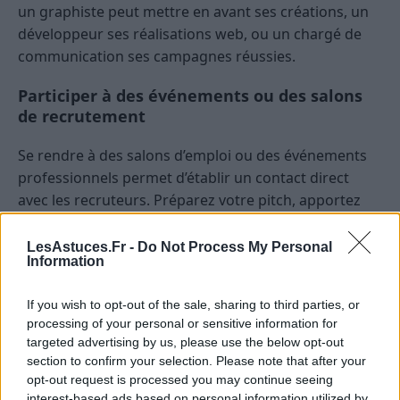
un graphiste peut mettre en avant ses créations, un
développeur ses réalisations web, ou un chargé de
communication ses campagnes réussies.
Participer à des événements ou des salons
de recrutement
Se rendre à des salons d’emploi ou des événements
professionnels permet d’établir un contact direct
avec les recruteurs. Préparez votre pitch, apportez
des copies de votre CV et posez des questions
pertinentes pour montrer votre intérêt réel pour
LesAstuces.Fr -
Do Not Process My Personal
Information
l’entreprise.
Valoriser ses compétences
If you wish to opt-out of the sale, sharing to third parties, or
processing of your personal or sensitive information for
transversales et sa motivation
targeted advertising by us, please use the below opt-out
section to confirm your selection. Please note that after your
Mettre en avant ses qualités personnelles
opt-out request is processed you may continue seeing
interest-based ads based on personal information utilized by