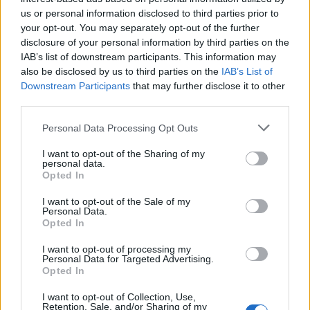
Des traits comme la capacité d’adaptation, la
us or personal information disclosed to third parties prior to
motivation, la résilience ou la curiosité sont très
your opt-out. You may separately opt-out of the further
disclosure of your personal information by third parties on the
appréciés. Au moment de l’entretien ou dans la lettre,
IAB’s list of downstream participants. This information may
illustrez ces qualités par des exemples concrets issus
also be disclosed by us to third parties on the
IAB’s List of
de votre parcours.
Downstream Participants
that may further disclose it to other
third parties.
Montrer sa motivation et son intérêt pour
l’entreprise
Personal Data Processing Opt Outs
I want to opt-out of the Sharing of my
Les recruteurs aiment sentir que le candidat s’est
personal data.
renseigné sur l’entreprise et partage ses valeurs.
Opted In
Mentionnez des projets, des valeurs ou des actualités
I want to opt-out of the Sale of my
de l’entreprise qui vous ont particulièrement motivé.
Personal Data.
Opted In
Se préparer efficacement pour
I want to opt-out of processing my
l’entretien
Personal Data for Targeted Advertising.
Opted In
Anticiper les questions classiques
I want to opt-out of Collection, Use,
Retention, Sale, and/or Sharing of my