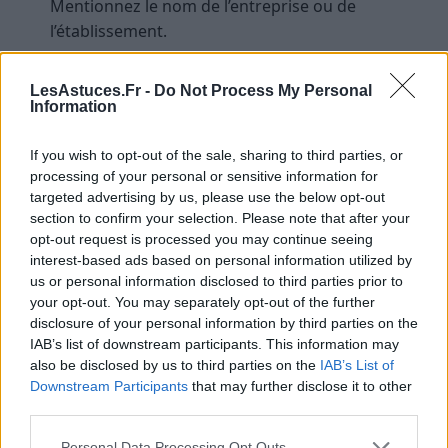
Mentionnez le nom de l’entreprise ou de
l’établissement.
Soyez concis et précis :
Une lettre de motivation
ne doit généralement pas dépasser une page.
LesAstuces.Fr -
Do Not Process My Personal
Information
Allez à l’essentiel, évitez les phrases longues ou
redondantes.
If you wish to opt-out of the sale, sharing to third parties, or
Adaptez votre ton et votre contenu :
Mettez en
processing of your personal or sensitive information for
avant ce qui est pertinent pour le poste ou la
targeted advertising by us, please use the below opt-out
formation visée. Faites des liens entre votre profil
section to confirm your selection. Please note that after your
et les attentes exprimées dans l’offre.
opt-out request is processed you may continue seeing
interest-based ads based on personal information utilized by
Utilisez des exemples concrets :
Illustrer vos
us or personal information disclosed to third parties prior to
compétences avec des expériences précises
your opt-out. You may separately opt-out of the further
renforce votre crédibilité.
disclosure of your personal information by third parties on the
IAB’s list of downstream participants. This information may
Vérifiez la cohérence et la cohésion :
Assurez-
also be disclosed by us to third parties on the
IAB’s List of
vous que chaque partie s’enchaîne naturellement,
Downstream Participants
that may further disclose it to other
en évitant les répétitions ou les décalages.
third parties.
Personal Data Processing Opt Outs