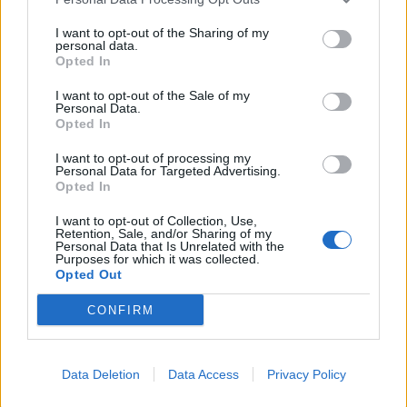
Exemple détaillé de structure d’une
lettre de motivation
I want to opt-out of the Sharing of my
personal data.
Opted In
Voici un exemple synthétique illustrant une lettre
organisée en trois parties :
I want to opt-out of the Sale of my
Personal Data.
Opted In
<h2>Se présenter et contextualiser</h2>

I want to opt-out of processing my
<p>Actuellement étudiant en licence de 
Personal Data for Targeted Advertising.
Opted In
commerce international à l’Université de 
Lyon, je souhaite intégrer votre programme de 
I want to opt-out of Collection, Use,
stage en marketing pour mettre en pratique 
Retention, Sale, and/or Sharing of my
Personal Data that Is Unrelated with the
mes connaissances et découvrir le secteur de 
Purposes for which it was collected.
la grande distribution. C’est lors de la 
Opted Out
recherche d’opportunités professionnelles que 
j’ai découvert votre entreprise, reconnue 
CONFIRM
pour ses innovations et son dynamisme.</p>

<h2>Exprimer ses motivations et ses 
Data Deletion
Data Access
Privacy Policy
compétences</h2>
