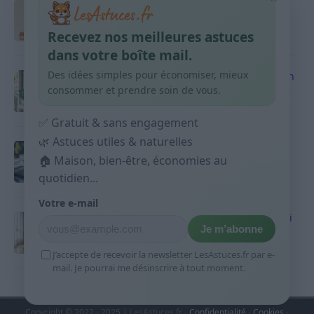
Taches pigmentaires : routine simple +
habitudes qui aident
Recevez nos meilleures astuces
9 avril 2026
dans votre boîte mail.
Des idées simples pour économiser, mieux
Produits ménagers : comment économiser en
courses sans acheter 10 sprays
consommer et prendre soin de vous.
9 avril 2026
✅ Gratuit & sans engagement
🌿 Astuces utiles & naturelles
Budget mensuel : méthode rapide pour
répartir son salaire dès le jour de paie
🏠 Maison, bien-être, économies au
quotidien...
9 avril 2026
Votre e-mail
Sport 10 minutes par jour est-ce utile et quoi
Je m’abonne
faire
9 avril 2026
J’accepte de recevoir la newsletter LesAstuces.fr par e-
mail. Je pourrai me désinscrire à tout moment.
Copyright © 2022 - 2025 | LesAstuces.fr -
Confidentialité
-
Cookies
-