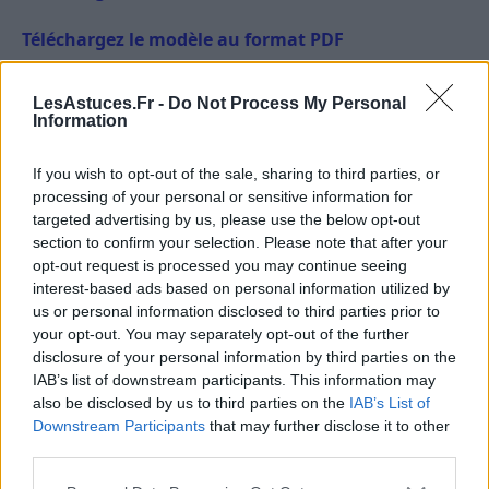
Téléchargez le modèle au format PDF
LETTRE DE MOTIVATION
LesAstuces.Fr -
Do Not Process My Personal
Information
If you wish to opt-out of the sale, sharing to third parties, or
processing of your personal or sensitive information for
targeted advertising by us, please use the below opt-out
section to confirm your selection. Please note that after your
opt-out request is processed you may continue seeing
interest-based ads based on personal information utilized by
us or personal information disclosed to third parties prior to
your opt-out. You may separately opt-out of the further
A propos Nathalie Leclerc
2950 Articles
disclosure of your personal information by third parties on the
IAB’s list of downstream participants. This information may
Nathalie Leclerc est une journaliste spécialisée en santé et
also be disclosed by us to third parties on the
IAB’s List of
médecine. Mère de deux enfants, elle allie une solide
Downstream Participants
that may further disclose it to other
expertise journalistique à une expérience concrète de la
third parties.
santé familiale et de la nutrition. Fervente adepte d’un mode
de vie sain, écologique et durable, elle s’engage depuis de