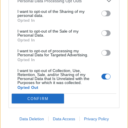
Personal Data Processing Opt Outs
nombreuses années en faveur des produits biologiques et
des solutions de ménage respectueuses de l’environnement.
I want to opt-out of the Sharing of my
Grâce à cette double casquette de journaliste et de maman
personal data.
Opted In
engagée, Nathalie propose des conseils pratiques, fiables et
accessibles, permettant à ses lecteurs de mieux naviguer
I want to opt-out of the Sale of my
dans les enjeux de la santé moderne tout en adoptant des
Personal Data.
habitudes plus saines et respectueuses de la planète.
Opted In
I want to opt-out of processing my
Personal Data for Targeted Advertising.
SUR LE MÊME THÈME
Opted In
I want to opt-out of Collection, Use,
Comment structurer une lettre de motivation
Retention, Sale, and/or Sharing of my
en 3 parties simples ?
Personal Data that Is Unrelated with the
Purposes for which it was collected.
5 novembre 2025
Nathalie Leclerc
Opted Out
CONFIRM
Faut-il parler de ses défauts dans une lettre
de motivation ?
22 mai 2025
Nathalie Leclerc
Data Deletion
Data Access
Privacy Policy