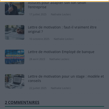
Astuces pour adapter son ton selon
l’entreprise
17 juillet 2025
Nathalie Leclerc
Lettre de motivation : faut-il vraiment être
original ?
10 octobre 2025
Nathalie Leclerc
Lettre de motivation Employé de banque
28 avril 2023
Nathalie Leclerc
Lettre de motivation pour un stage : modèle et
conseils
22 juillet 2025
Nathalie Leclerc
2 COMMENTAIRES