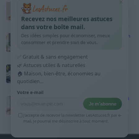
×
Taches pigmentaires : routine simple +
habitudes qui aident
Recevez nos meilleures astuces
9 avril 2026
dans votre boîte mail.
Des idées simples pour économiser, mieux
Produits ménagers : comment économiser en
courses sans acheter 10 sprays
consommer et prendre soin de vous.
9 avril 2026
✅ Gratuit & sans engagement
🌿 Astuces utiles & naturelles
Budget mensuel : méthode rapide pour
répartir son salaire dès le jour de paie
🏠 Maison, bien-être, économies au
quotidien...
9 avril 2026
Votre e-mail
Sport 10 minutes par jour est-ce utile et quoi
Je m’abonne
faire
9 avril 2026
J’accepte de recevoir la newsletter LesAstuces.fr par e-
mail. Je pourrai me désinscrire à tout moment.