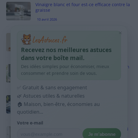
Vinaigre blanc et four est-ce efficace contre la
graisse
10 avril 2026
×
Taches pigmentaires : routine simple +
habitudes qui aident
Recevez nos meilleures astuces
9 avril 2026
dans votre boîte mail.
Des idées simples pour économiser, mieux
Produits ménagers : comment économiser en
courses sans acheter 10 sprays
consommer et prendre soin de vous.
9 avril 2026
✅ Gratuit & sans engagement
🌿 Astuces utiles & naturelles
Budget mensuel : méthode rapide pour
répartir son salaire dès le jour de paie
🏠 Maison, bien-être, économies au
quotidien...
9 avril 2026
Votre e-mail
Sport 10 minutes par jour est-ce utile et quoi
Je m’abonne
faire