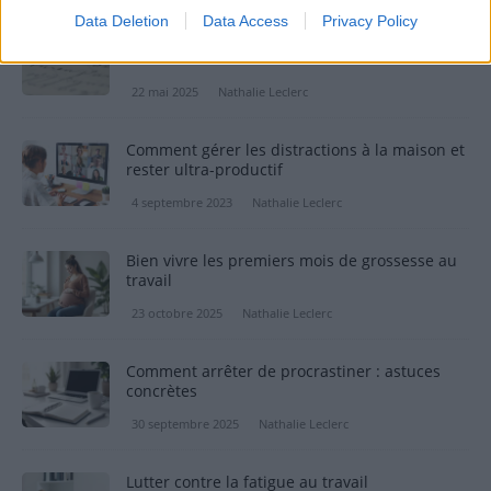
Data Deletion
Data Access
Privacy Policy
Faut-il parler de ses défauts dans une lettre
de motivation ?
22 mai 2025
Nathalie Leclerc
Comment gérer les distractions à la maison et
rester ultra-productif
4 septembre 2023
Nathalie Leclerc
Bien vivre les premiers mois de grossesse au
travail
23 octobre 2025
Nathalie Leclerc
Comment arrêter de procrastiner : astuces
concrètes
30 septembre 2025
Nathalie Leclerc
Lutter contre la fatigue au travail