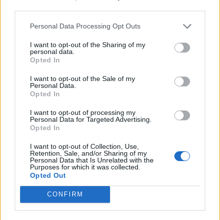
A propos Nathalie Leclerc
2950 Articles
third parties.
Nathalie Leclerc est une journaliste spécialisée en santé et
médecine. Mère de deux enfants, elle allie une solide
Personal Data Processing Opt Outs
expertise journalistique à une expérience concrète de la
I want to opt-out of the Sharing of my
santé familiale et de la nutrition. Fervente adepte d’un mode
personal data.
de vie sain, écologique et durable, elle s’engage depuis de
Opted In
nombreuses années en faveur des produits biologiques et
des solutions de ménage respectueuses de l’environnement.
I want to opt-out of the Sale of my
Personal Data.
Grâce à cette double casquette de journaliste et de maman
Opted In
engagée, Nathalie propose des conseils pratiques, fiables et
accessibles, permettant à ses lecteurs de mieux naviguer
I want to opt-out of processing my
dans les enjeux de la santé moderne tout en adoptant des
Personal Data for Targeted Advertising.
Opted In
habitudes plus saines et respectueuses de la planète.
I want to opt-out of Collection, Use,
Retention, Sale, and/or Sharing of my
Personal Data that Is Unrelated with the
SUR LE MÊME THÈME
Purposes for which it was collected.
Opted Out
Les métiers de la santé
CONFIRM
29 avril 2023
Nathalie Leclerc