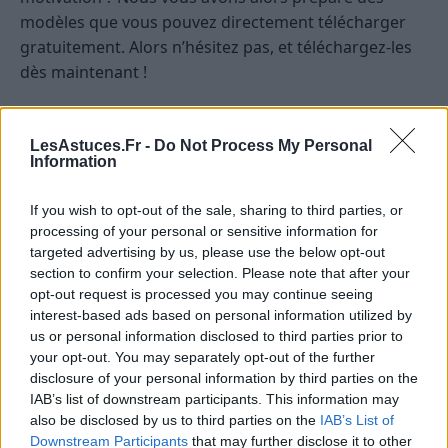
modèles que vous pouvez directement télécharger
gratuitement. Alors n’hésitez pas, et téléchargez-les
dès maintenant !
Téléchargez le modèle au format Word
LesAstuces.Fr -
Do Not Process My Personal
Téléchargez le modèle au format PDF
Information
If you wish to opt-out of the sale, sharing to third parties, or
LETTRE DE MOTIVATION
TRAVAIL
processing of your personal or sensitive information for
targeted advertising by us, please use the below opt-out
section to confirm your selection. Please note that after your
opt-out request is processed you may continue seeing
interest-based ads based on personal information utilized by
us or personal information disclosed to third parties prior to
your opt-out. You may separately opt-out of the further
disclosure of your personal information by third parties on the
IAB’s list of downstream participants. This information may
also be disclosed by us to third parties on the
IAB’s List of
Downstream Participants
that may further disclose it to other