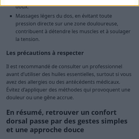
doux.
Massages légers du dos, en évitant toute
pression directe sur une zone douloureuse,
contribuent à détendre les muscles et à soulager
la tension.
Les précautions à respecter
Il est recommandé de consulter un professionnel
avant d’utiliser des huiles essentielles, surtout si vous
avez des allergies ou des antécédents médicaux.
Évitez d’appliquer des méthodes qui provoquent une
douleur ou une gêne accrue.
En résumé, retrouver un confort
dorsal passe par des gestes simples
et une approche douce