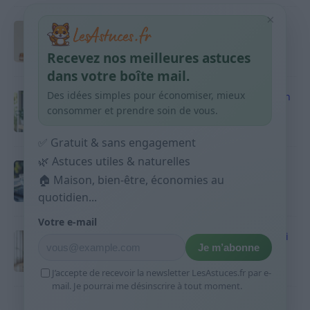
×
Taches pigmentaires : routine simple +
habitudes qui aident
Recevez nos meilleures astuces
9 avril 2026
dans votre boîte mail.
Des idées simples pour économiser, mieux
Produits ménagers : comment économiser en
courses sans acheter 10 sprays
consommer et prendre soin de vous.
9 avril 2026
✅ Gratuit & sans engagement
🌿 Astuces utiles & naturelles
Budget mensuel : méthode rapide pour
répartir son salaire dès le jour de paie
🏠 Maison, bien-être, économies au
quotidien...
9 avril 2026
Votre e-mail
Sport 10 minutes par jour est-ce utile et quoi
Je m’abonne
faire
9 avril 2026
J’accepte de recevoir la newsletter LesAstuces.fr par e-
mail. Je pourrai me désinscrire à tout moment.