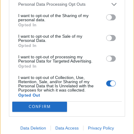
soulagement immédiat ou à court terme. Il est
Personal Data Processing Opt Outs
important de privilégier des méthodes non invasives
I want to opt-out of the Sharing of my
et douces.
personal data.
Opted In
Les applications de chaleur ou de froid
I want to opt-out of the Sale of my
Personal Data.
La chaleur, par exemple avec une bouillotte ou un
Opted In
patch chauffant, aide à détendre les muscles
I want to opt-out of processing my
tendus et à améliorer la circulation sanguine.
Personal Data for Targeted Advertising.
Opted In
Le froid, à l’aide d’un sac de glace enveloppé dans
un tissu, peut réduire l’inflammation et soulager
I want to opt-out of Collection, Use,
Retention, Sale, and/or Sharing of my
la douleur aiguë.
Personal Data that Is Unrelated with the
Purposes for which it was collected.
Opted Out
Les huiles essentielles et massages légers
CONFIRM
Certaines huiles essentielles, comme la menthe
poivrée ou la lavande, peuvent apporter une
sensation de fraîcheur ou de relaxation. Diluez-
Data Deletion
Data Access
Privacy Policy
les dans une huile végétale pour un massage