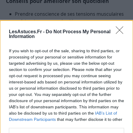
Conseils pour améliorer son quotidien
Prendre conscience de ses tensions musculaires
et faire des pauses régulières.
Pratiquer une activité physique régulière adaptée
LesAstuces.Fr -
Do Not Process My Personal
Information
à ses capacités.
Adopter une alimentation équilibrée pour réduire
If you wish to opt-out of the sale, sharing to third parties, or
l’inflammation.
processing of your personal or sensitive information for
Éviter le stress chronique en planifiant des
targeted advertising by us, please use the below opt-out
section to confirm your selection. Please note that after your
moments de détente et en limitant les sources de
opt-out request is processed you may continue seeing
tension.
interest-based ads based on personal information utilized by
us or personal information disclosed to third parties prior to
Étape 4 : Utiliser des méthodes
your opt-out. You may separately opt-out of the further
naturelles et douces pour soulager la
disclosure of your personal information by third parties on the
douleur
IAB’s list of downstream participants. This information may
also be disclosed by us to third parties on the
IAB’s List of
Downstream Participants
that may further disclose it to other
En complément des autres étapes, certaines
third parties.
techniques naturelles peuvent apporter un