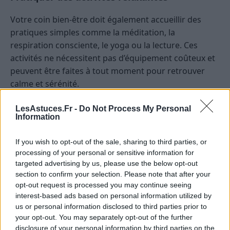
Votre coin bien-être doit également accueillir des
pratiques simples comme la méditation, la
respiration consciente, le yoga ou la lecture. Ces
activités ne nécessitent pas d’équipement coûteux et
peuvent être faites à tout moment pour retrouver
calme et sérénité.
Nettoyage régulier :
Maintenez votre espace
LesAstuces.Fr -
Do Not Process My Personal
propre et ordonné pour favoriser la détente.
Information
Changer la décoration :
Faites évoluer la
décoration en fonction de vos envies ou des
If you wish to opt-out of the sale, sharing to third parties, or
saisons pour renouveler l’ambiance.
processing of your personal or sensitive information for
Ajouter des éléments personnels :
Intégrez
targeted advertising by us, please use the below opt-out
régulièrement de nouveaux objets ou
section to confirm your selection. Please note that after your
accessoires pour garder votre espace inspirant.
opt-out request is processed you may continue seeing
interest-based ads based on personal information utilized by
Utilisez des objets recyclés ou de seconde main
us or personal information disclosed to third parties prior to
pour la décoration et les meubles.
your opt-out. You may separately opt-out of the further
Profitez des promotions ou des ventes flash
disclosure of your personal information by third parties on the