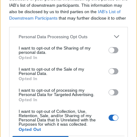
pour vous procurer des accessoires relaxants à
IAB’s list of downstream participants. This information may
prix réduit.
also be disclosed by us to third parties on the
IAB’s List of
Partagez avec des amis ou la famille pour
Downstream Participants
that may further disclose it to other
échanger des idées ou même des objets qui
third parties.
pourraient enrichir votre espace.
Personal Data Processing Opt Outs
Créer un coin bien-être chez soi avec peu de
moyens est tout à fait possible en faisant preuve
I want to opt-out of the Sharing of my
personal data.
de créativité et en utilisant les ressources à votre
Opted In
disposition. L’essentiel est que cet espace vous
permette de vous détendre, de vous recentrer et de
I want to opt-out of the Sale of my
prendre soin de vous. Avec quelques astuces
Personal Data.
simples, vous pouvez transformer un petit coin de
Opted In
votre intérieur en un lieu apaisant, propice au
I want to opt-out of processing my
ressourcement au quotidien.
Personal Data for Targeted Advertising.
Opted In
ARGENT
BIEN-ÊTRE
MAISON
I want to opt-out of Collection, Use,
Retention, Sale, and/or Sharing of my
Personal Data that Is Unrelated with the
Purposes for which it was collected.
Opted Out