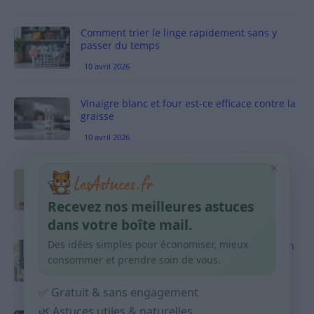
Comment trier le linge rapidement sans y
passer du temps
10 avril 2026
Vinaigre blanc et four est-ce efficace contre la
graisse
10 avril 2026
×
Taches pigmentaires : routine simple +
habitudes qui aident
Recevez nos meilleures astuces
9 avril 2026
dans votre boîte mail.
Des idées simples pour économiser, mieux
Produits ménagers : comment économiser en
courses sans acheter 10 sprays
consommer et prendre soin de vous.
9 avril 2026
✅ Gratuit & sans engagement
🌿 Astuces utiles & naturelles