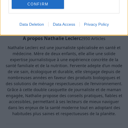
CONFIRM
Data Deletion
Data Access
Privacy Policy
A propos Nathalie Leclerc
2950 Articles
Nathalie Leclerc est une journaliste spécialisée en santé et
médecine. Mère de deux enfants, elle allie une solide
expertise journalistique à une expérience concrète de la
santé familiale et de la nutrition. Fervente adepte d’un mode
de vie sain, écologique et durable, elle s’engage depuis de
nombreuses années en faveur des produits biologiques et
des solutions de ménage respectueuses de l’environnement.
Grâce à cette double casquette de journaliste et de maman
engagée, Nathalie propose des conseils pratiques, fiables et
accessibles, permettant à ses lecteurs de mieux naviguer
dans les enjeux de la santé moderne tout en adoptant des
habitudes plus saines et respectueuses de la planète.