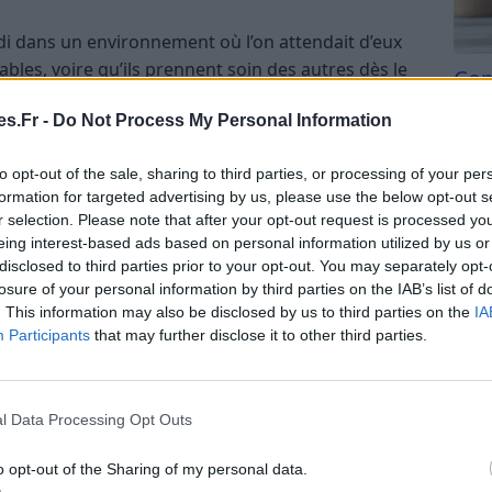
i dans un environnement où l’on attendait d’eux
ables, voire qu’ils prennent soin des autres dès le
Com
san
s.Fr -
Do Not Process My Personal Information
e apprécié(e), reconnu(e) ou éviter les conflits
Tri d
beauc
to opt-out of the sale, sharing to third parties, or processing of your per
 l’aide ou une responsabilité donne parfois
du l
formation for targeted advertising by us, please use the below opt-out s
as être à la hauteur.
compl
r selection. Please note that after your opt-out request is processed y
astu
eing interest-based ads based on personal information utilized by us or
« si je ne le fais pas, ce ne sera pas bien fait »
disclosed to third parties prior to your opt-out. You may separately opt-
losure of your personal information by third parties on the IAB’s list of
. This information may also be disclosed by us to third parties on the
IA
s de ce comportement est déjà un premier pas pour
Participants
that may further disclose it to other third parties.
porter pour les autres
l Data Processing Opt Outs
s tâches des autres n’est pas sans conséquences
o opt-out of the Sharing of my personal data.
ici les signes qui doivent vous alerter :