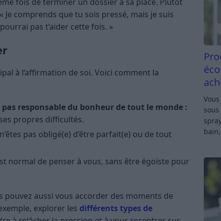
e fois de terminer un dossier à sa place. Plutôt
« Je comprends que tu sois pressé, mais je suis
ourrai pas t’aider cette fois. »
er
Pro
éco
cipal à l’affirmation de soi. Voici comment la
ach
Vous 
 pas responsable du bonheur de tout le monde :
sous 
es propres difficultés.
spray
bain,
’êtes pas obligé(e) d’être parfait(e) ou de tout
est normal de penser à vous, sans être égoïste pour
ous pouvez aussi vous accorder des moments de
 exemple, explorer les
différents types de
e à relâcher la pression et à vous recentrer sur