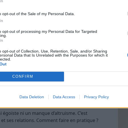
In
nt d’être constamment débordé(e), même après
o opt-out of the Sale of my Personal Data.
In
Vin
lier quelque chose ou de ne pas satisfaire tout le
to opt-out of processing my Personal Data for Targeted
eff
ing.
In
ne frustration qui monte envers les autres, parce
Vinai
grais
o opt-out of Collection, Use, Retention, Sale, and/or Sharing
ersonal Data that Is Unrelated with the Purposes for which it
les p
 étaient agréables deviennent des corvées.
lected.
de p
Out
possible de s’accorder des moments de détente
CONFIRM
ir et de mettre en place de nouvelles habitudes.
Data Deletion
Data Access
Privacy Policy
ites
 ni égoïste ni un manque d’altruisme. C’est
et ses relations. Comment faire en pratique ?