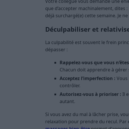
Votre collègue vous demande une énièm
que d’accepter machinalement, dites : 
déjà surchargé(e) cette semaine. Je ne p
Déculpabiliser et relativis
La culpabilité est souvent le frein prin
dépasser :
Rappelez-vous que vous n’êtes
Chacun doit apprendre à gérer s
Acceptez l’imperfection :
Vous n
contrôler.
Autorisez-vous à prioriser :
Il 
autant.
Si vous avez du mal à lâcher prise, v
relaxation pour prendre du recul. Par
massages bien-être
permet d’apprendr