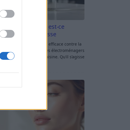
aigre blanc et four est-ce
icace contre la graisse
gre blanc et four : est-ce efficace contre la
se ? Le four fait partie des électroménagers
lus sollicités dans une cuisine. Qu’il s’agisse
réparer un gratin, de
[…]