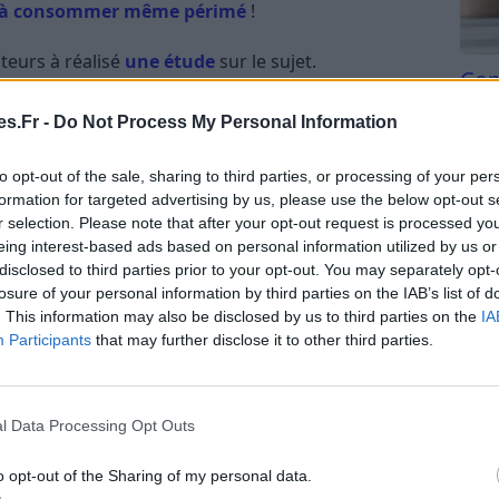
s à consommer même périmé
!
eurs à réalisé
une étude
sur le sujet.
Com
san
vé au frais, il est alors possible de le manger
s.Fr -
Do Not Process My Personal Information
. Cela vous permettra d’
éviter le gaspillage
Tri d
beauc
to opt-out of the sale, sharing to third parties, or processing of your per
du l
formation for targeted advertising by us, please use the below opt-out s
 soit légèrement différent, et que le yaourt soit
compl
r selection. Please note that after your opt-out request is processed y
astu
eing interest-based ads based on personal information utilized by us or
disclosed to third parties prior to your opt-out. You may separately opt-
r après la date de péremption ?
losure of your personal information by third parties on the IAB’s list of
. This information may also be disclosed by us to third parties on the
IA
Participants
that may further disclose it to other third parties.
ntre eux ! Vous pouvez consommer un yaourt
 sucre.
de la crème, vous ne pouvez pas le conserver après
l Data Processing Opt Outs
o opt-out of the Sharing of my personal data.