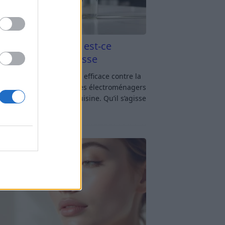
aigre blanc et four est-ce
icace contre la graisse
gre blanc et four : est-ce efficace contre la
se ? Le four fait partie des électroménagers
lus sollicités dans une cuisine. Qu’il s’agisse
réparer un gratin, de
[…]