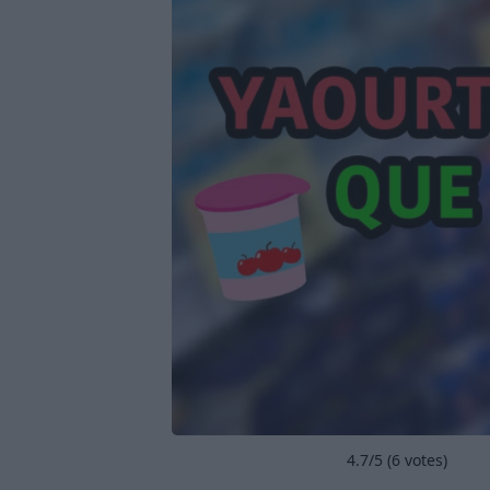
4.7
/5 (
6
votes)