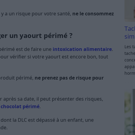
l y a un risque pour votre santé,
ne le consommez
Tac
ger un yaourt périmé ?
sim
Les t
érimé est de faire une
intoxication alimentaire
.
tache
our vérifier si votre yaourt est encore bon, tout
conce
appar
horm
produit périmé,
ne prenez pas de risque pour
près sa date, il peut présenter des risques,
chocolat périmé
.
 dont la DLC est dépassé à un enfant, une
ade.