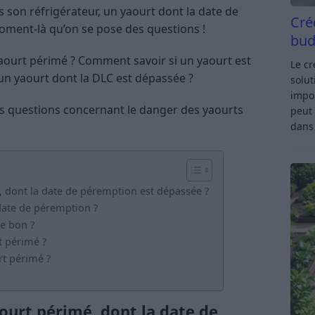
ns son réfrigérateur, un yaourt dont la date de
Cré
oment-là qu’on se pose des questions !
bud
aourt périmé ? Comment savoir si un yaourt est
Le c
n yaourt dont la DLC est dépassée ?
solut
impor
s questions concernant le danger des yaourts
peut 
dan
dont la date de péremption est dépassée ?
date de péremption ?
e bon ?
t périmé ?
rt périmé ?
urt périmé, dont la date de