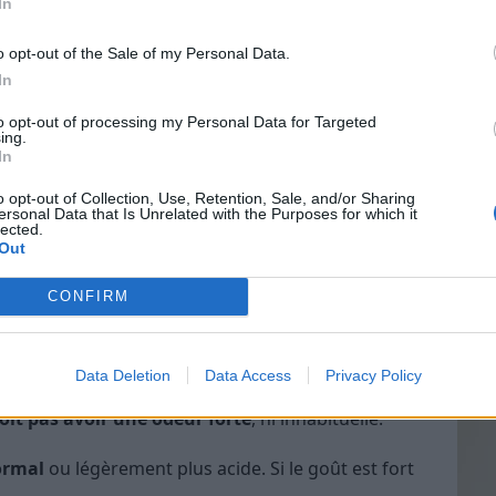
rt est encore bon ?
In
o opt-out of the Sale of my Personal Data.
, il est impératif de
réaliser quelques tests
pour
In
nsommable, malgré sa date de péremption dépassée.
Vin
to opt-out of processing my Personal Data for Targeted
eff
ier à vos sens
. Vous allez vite apprendre à
ing.
In
on.
Vinai
grais
o opt-out of Collection, Use, Retention, Sale, and/or Sharing
bien au réfrigérateur, sinon vous pouvez le mettre à
ersonal Data that Is Unrelated with the Purposes for which it
les p
lected.
de p
Out
oit être comme d’habitude, et ne pas gonfler.
CONFIRM
si vous ne voyez pas de moisissure, et si la texture
Data Deletion
Data Access
Privacy Policy
doit pas avoir une odeur forte
, ni inhabituelle.
ormal
ou légèrement plus acide. Si le goût est fort