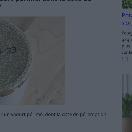
?
Pot
s’o
Potag
gagn
plus 
confi
[…]
mer un yaourt périmé, dont la date de péremption