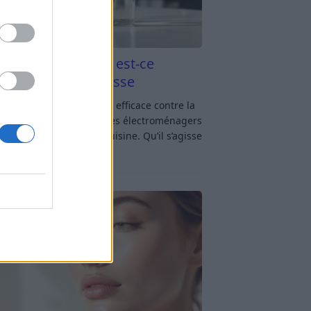
aigre blanc et four est-ce
icace contre la graisse
gre blanc et four : est-ce efficace contre la
se ? Le four fait partie des électroménagers
lus sollicités dans une cuisine. Qu’il s’agisse
réparer un gratin, de
[…]