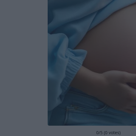
0
/5 (
0
votes)