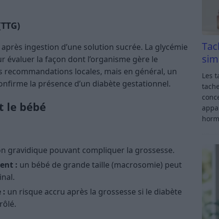
(TTG)
Tac
ué après ingestion d’une solution sucrée. La glycémie
sim
ur évaluer la façon dont l’organisme gère le
es recommandations locales, mais en général, un
Les t
onfirme la présence d’un diabète gestationnel.
tache
conce
t le bébé
appar
horm
n gravidique pouvant compliquer la grossesse.
ent :
un bébé de grande taille (macrosomie) peut
nal.
 :
un risque accru après la grossesse si le diabète
rôlé.