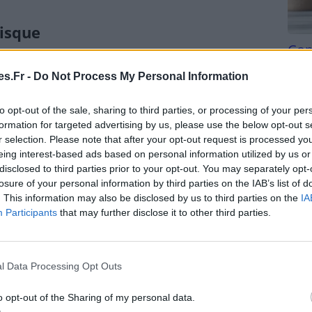
risque
Com
san
s.Fr -
Do Not Process My Personal Information
Tri d
ement dû à un déséquilibre hormonal durant la
beauc
s produits par le placenta, comme la placentocrine,
to opt-out of the sale, sharing to third parties, or processing of your per
du l
formation for targeted advertising by us, please use the below opt-out s
ble à l’insuline, provoquant une résistance à cette
compl
r selection. Please note that after your opt-out request is processed y
ient pas à produire suffisamment d’insuline pour
astu
eing interest-based ads based on personal information utilized by us or
de glucose sanguin augmente.
disclosed to third parties prior to your opt-out. You may separately opt-
losure of your personal information by third parties on the IAB’s list of
. This information may also be disclosed by us to third parties on the
IA
Participants
that may further disclose it to other third parties.
ète :
avoir un parent ou un frère ou une sœur
 de masse corporelle élevé avant la grossesse
l Data Processing Opt Outs
 gestationnel.
o opt-out of the Sharing of my personal data.
ans ont un risque accru.