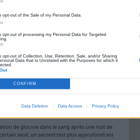
In
 déjà présenté un diabète gestationnel ou un
écédente grossesse.
o opt-out of the Sale of my Personal Data.
les femmes d’origine africaine, asiatique ou
In
Vin
to opt-out of processing my Personal Data for Targeted
eff
on excessive de soif ou de miction, pouvant être
ing.
In
Vinai
grais
o opt-out of Collection, Use, Retention, Sale, and/or Sharing
ète gestationnel ?
ersonal Data that Is Unrelated with the Purposes for which it
les p
lected.
de p
Out
epose sur des tests simples réalisés durant la
t systématique entre la 24e et la 28e semaine
CONFIRM
ué plus tôt si la femme présente des facteurs de
Data Deletion
Data Access
Privacy Policy
ie à jeun
ration de glucose dans le sang après une nuit de
 certain seuil, un second test plus approfondi est