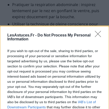
Pratiquer la respiration abdominale : inspirez
lentement par le nez en gonflant le ventre, puis
expirez doucement par la bouche.
Utiliser la technique de pleine conscience pour
rester concentrée sur le moment présent et
LesAstuces.Fr -
Do Not Process My Personal
réduire l’anxiété.
Information
Faire des séances de yoga prénatal, adaptées à la
grossesse, pour améliorer la relaxation
If you wish to opt-out of the sale, sharing to third parties, or
musculaire et mentale.
processing of your personal or sensitive information for
targeted advertising by us, please use the below opt-out
Les acupressions et réflexologies
section to confirm your selection. Please note that after your
opt-out request is processed you may continue seeing
interest-based ads based on personal information utilized by
Certains points d’acupressure, notamment le point P6
us or personal information disclosed to third parties prior to
(situé à l’intérieur du poignet, à environ deux doigts
your opt-out. You may separately opt-out of the further
de la pliure), sont réputés pour soulager les nausées.
disclosure of your personal information by third parties on the
Pour l’utiliser, appliquez une pression ferme avec
IAB’s list of downstream participants. This information may
votre pouce ou un stylet sur cette zone pendant
also be disclosed by us to third parties on the
IAB’s List of
quelques minutes, plusieurs fois par jour. Si vous
Downstream Participants
that may further disclose it to other