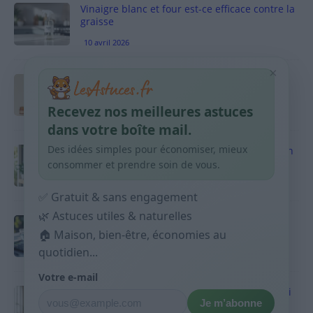
Vinaigre blanc et four est-ce efficace contre la
graisse
10 avril 2026
×
Taches pigmentaires : routine simple +
habitudes qui aident
Recevez nos meilleures astuces
9 avril 2026
dans votre boîte mail.
Des idées simples pour économiser, mieux
Produits ménagers : comment économiser en
courses sans acheter 10 sprays
consommer et prendre soin de vous.
9 avril 2026
✅ Gratuit & sans engagement
🌿 Astuces utiles & naturelles
Budget mensuel : méthode rapide pour
répartir son salaire dès le jour de paie
🏠 Maison, bien-être, économies au
quotidien...
9 avril 2026
Votre e-mail
Sport 10 minutes par jour est-ce utile et quoi
Je m’abonne
faire