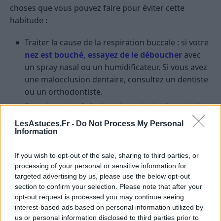
choses que vous pouvez faire pour éviter cette
habitude :
Traiter la cause de la respiration buccale : si votre
nez est bouché, essayez de le déboucher
avec
un spray nasal ou un humidificateur. Si vous avez
une malocclusion dentaire, consultez un dentiste
ou un orthodontiste.
Dormir sur le côté : dormir sur le dos favorise la
respiration buccale. En dormant sur le côté, vous
LesAstuces.Fr -
Do Not Process My Personal
forcez votre nez à respirer.
Information
Utiliser un masque de respiration nasale : ce type
If you wish to opt-out of the sale, sharing to third parties, or
de masque permet de bloquer la bouche et de
processing of your personal or sensitive information for
forcer la respiration nasale.
targeted advertising by us, please use the below opt-out
section to confirm your selection. Please note that after your
Conclusion
opt-out request is processed you may continue seeing
interest-based ads based on personal information utilized by
Dormir la bouche ouverte peut avoir des
us or personal information disclosed to third parties prior to