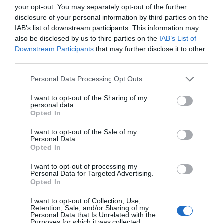
conséquences néfastes pour la santé. Si vous pensez
your opt-out. You may separately opt-out of the further
disclosure of your personal information by third parties on the
que vous dormez la bouche ouverte, il est important
IAB’s list of downstream participants. This information may
de consulter un médecin ou un dentiste pour
also be disclosed by us to third parties on the
IAB’s List of
déterminer la cause de cette habitude et mettre en
Downstream Participants
that may further disclose it to other
place des solutions pour l’éviter.
third parties.
Personal Data Processing Opt Outs
SANTÉ
SOMMEIL
I want to opt-out of the Sharing of my
personal data.
Opted In
I want to opt-out of the Sale of my
Personal Data.
Opted In
I want to opt-out of processing my
Personal Data for Targeted Advertising.
Opted In
A propos Nathalie Leclerc
2950 Articles
I want to opt-out of Collection, Use,
Retention, Sale, and/or Sharing of my
Personal Data that Is Unrelated with the
Nathalie Leclerc est une journaliste spécialisée en santé et
Purposes for which it was collected.