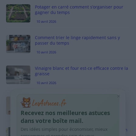
Potager en carré comment s’organiser pour
gagner du temps
10 avril 2026
Comment trier le linge rapidement sans y
passer du temps
10 avril 2026
Vinaigre blanc et four est-ce efficace contre la
graisse
10 avril 2026
×
Taches pigmentaires : routine simple +
habitudes qui aident
Recevez nos meilleures astuces
9 avril 2026
dans votre boîte mail.
Des idées simples pour économiser, mieux
Produits ménagers : comment économiser en
courses sans acheter 10 sprays
consommer et prendre soin de vous.