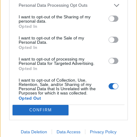
saupoudrez généreusement de bicarbonate de
Personal Data Processing Opt Outs
soude sur la zone humide.
I want to opt-out of the Sharing of my
personal data.
Laissez agir pendant quelques heures (ou même
Opted In
toute la nuit si possible), puis aspirez. Le bicarbonate
I want to opt-out of the Sale of my
de soude absorbe les odeurs, laissant votre pièce
Personal Data.
fraîche et propre !
Opted In
I want to opt-out of processing my
Autres remèdes naturels
Personal Data for Targeted Advertising.
Opted In
D’autres remèdes naturels comprennent l’huile
I want to opt-out of Collection, Use,
essentielle de citron diluée, le jus de citron, ou même
Retention, Sale, and/or Sharing of my
Personal Data that Is Unrelated with the
l’eau gazeuse.
Purposes for which it was collected.
Opted Out
N’oubliez pas de toujours tester une petite surface en
CONFIRM
premier pour vous assurer que votre désodorisant
ne tache pas ou n’endommage pas votre tapis, vos
meubles ou votre sol.
Data Deletion
Data Access
Privacy Policy