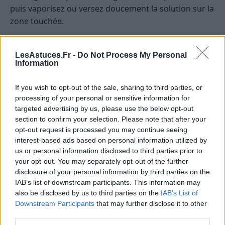
puis vaporisez ou versez doucement la solution sur la
zone touchée.
Laissez agir pendant 10 à 15 minutes, puis
LesAstuces.Fr -
Do Not Process My Personal
tamponnez à nouveau avec une serviette sèche.
Information
Ne vous inquiétez pas de l’odeur de vinaigre, elle,
If you wish to opt-out of the sale, sharing to third parties, or
disparaîtra une fois que la zone sera sèche !
processing of your personal or sensitive information for
targeted advertising by us, please use the below opt-out
Cette technique permet également de
nettoyer une
section to confirm your selection. Please note that after your
tache d’urine sur un matelas
.
opt-out request is processed you may continue seeing
interest-based ads based on personal information utilized by
Utiliser du bicarbonate de soude
us or personal information disclosed to third parties prior to
your opt-out. You may separately opt-out of the further
Le bicarbonate de soude
est un autre ingrédient de
disclosure of your personal information by third parties on the
cuisine qui fait des merveilles contre l’odeur de pipi
IAB’s list of downstream participants. This information may
also be disclosed by us to third parties on the
IAB’s List of
de chat.
Downstream Participants
that may further disclose it to other
third parties.
Après avoir nettoyé la zone avec du vinaigre,