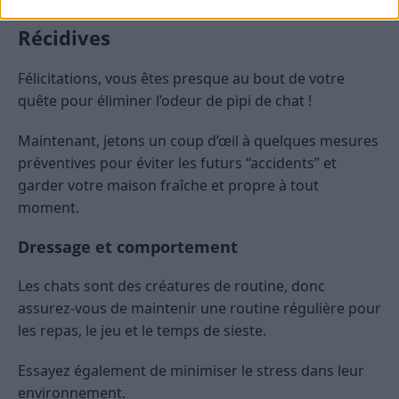
Prévention : Comment Éviter les
Récidives
Félicitations, vous êtes presque au bout de votre
quête pour éliminer l’odeur de pipi de chat !
Maintenant, jetons un coup d’œil à quelques mesures
préventives pour éviter les futurs “accidents” et
garder votre maison fraîche et propre à tout
moment.
Dressage et comportement
Les chats sont des créatures de routine, donc
assurez-vous de maintenir une routine régulière pour
les repas, le jeu et le temps de sieste.
Essayez également de minimiser le stress dans leur
environnement.