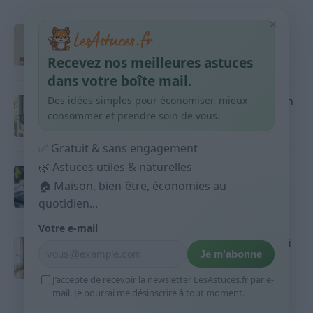
×
Taches pigmentaires : routine simple +
habitudes qui aident
Recevez nos meilleures astuces
9 avril 2026
dans votre boîte mail.
Des idées simples pour économiser, mieux
Produits ménagers : comment économiser en
courses sans acheter 10 sprays
consommer et prendre soin de vous.
9 avril 2026
✅ Gratuit & sans engagement
🌿 Astuces utiles & naturelles
Budget mensuel : méthode rapide pour
répartir son salaire dès le jour de paie
🏠 Maison, bien-être, économies au
quotidien...
9 avril 2026
Votre e-mail
Sport 10 minutes par jour est-ce utile et quoi
Je m’abonne
faire
9 avril 2026
J’accepte de recevoir la newsletter LesAstuces.fr par e-
mail. Je pourrai me désinscrire à tout moment.