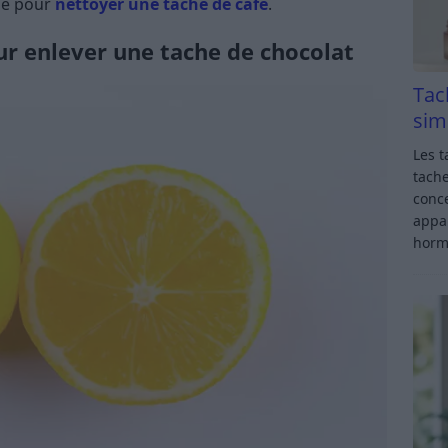
lle pour
nettoyer une tache de café
.
ur enlever une tache de chocolat
Tac
sim
Les t
tache
conce
appar
horm