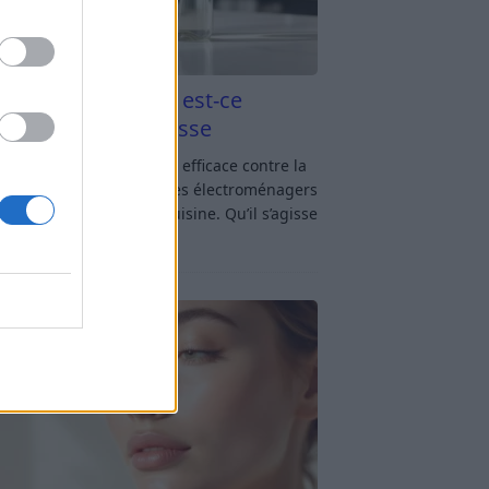
aigre blanc et four est-ce
icace contre la graisse
gre blanc et four : est-ce efficace contre la
se ? Le four fait partie des électroménagers
lus sollicités dans une cuisine. Qu’il s’agisse
réparer un gratin, de
[…]