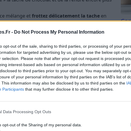
 ce mélange et
frottez délicatement la tache
en
Com
aires. Pour éviter toute auréole, veillez à étendre
san
ue elle-même.
s.Fr -
Do Not Process My Personal Information
Tri d
froide pour éliminer les résidus de lessive et de
beauc
u froide est préférable, car l’eau chaude pourrait
to opt-out of the sale, sharing to third parties, or processing of your per
du l
formation for targeted advertising by us, please use the below opt-out s
compl
r selection. Please note that after your opt-out request is processed y
 votre linge en machine, en suivant le programme
astu
eing interest-based ads based on personal information utilized by us or
vage. Si le tissu ne peut pas être lavé en machine,
disclosed to third parties prior to your opt-out. You may separately opt-
 instructions du fabricant.
losure of your personal information by third parties on the IAB’s list of
. This information may also be disclosed by us to third parties on the
IA
Participants
that may further disclose it to other third parties.
ussir à enlever une tache de chocolat fraîche sur du
 canapés, de fauteuils ou d’autres surfaces.
napé en tissu
, pas seulement la tache !
l Data Processing Opt Outs
lat incrustée avec du vinaigre
o opt-out of the Sharing of my personal data.