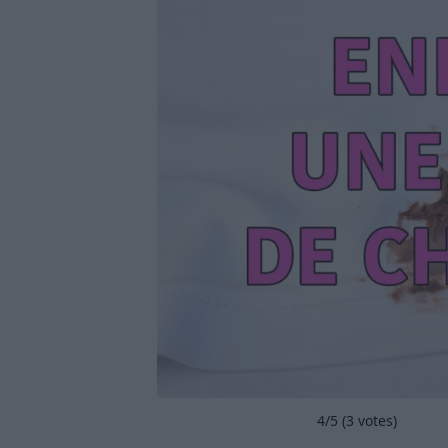
4
/5 (
3
votes)