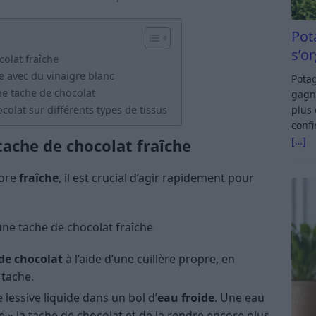
Pot
s’o
olat fraîche
e avec du vinaigre blanc
Potag
ne tache de chocolat
gagn
olat sur différents types de tissus
plus 
confi
[…]
tache de chocolat fraîche
core
fraîche
, il est crucial d’agir rapidement pour
 une tache de chocolat fraîche
 de chocolat
à l’aide d’une cuillère propre, en
 tache.
lessive liquide dans un bol d’
eau froide
. Une eau
e » la tache de chocolat et de la rendre encore plus