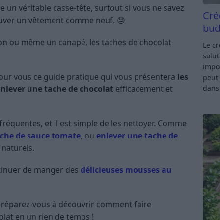
e un véritable casse-tête, surtout si vous ne savez
Cré
rouver un vêtement comme neuf. 😓
bud
alon ou même un canapé, les taches de chocolat
Le c
solut
impor
ur vous ce guide pratique qui vous présentera
les
peut 
enlever une tache de chocolat
efficacement et
dan
fréquentes, et il est simple de les nettoyer. Comme
ache de sauce tomate
, ou
enlever une tache de
 naturels.
ntinuer de manger des
délicieuses mousses au
 préparez-vous à découvrir comment faire
olat en un rien de temps !