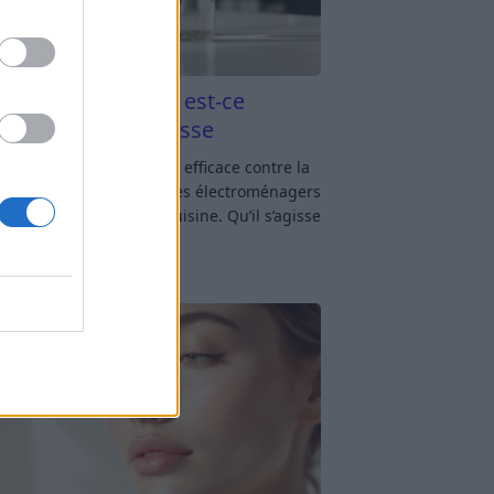
aigre blanc et four est-ce
icace contre la graisse
gre blanc et four : est-ce efficace contre la
se ? Le four fait partie des électroménagers
lus sollicités dans une cuisine. Qu’il s’agisse
réparer un gratin, de
[…]