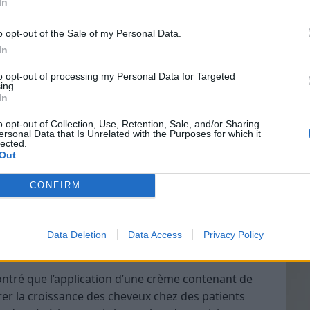
In
rissent le cuir chevelu et renforcent la fibre
o opt-out of the Sale of my Personal Data.
a vitamine E, qui contribue à la protection des
In
Vin
ess oxydatif.
to opt-out of processing my Personal Data for Targeted
eff
ing.
oncernant l’efficacité de l’huile de
In
Vinai
s cheveux
grais
o opt-out of Collection, Use, Retention, Sale, and/or Sharing
ersonal Data that Is Unrelated with the Purposes for which it
les p
lected.
, la question principale demeure : l’huile de
de p
Out
cheveux ? La réponse est nuancée. Il existe peu
iquement axées sur la croissance capillaire et
CONFIRM
euves provient de témoignages ou de recherches
Data Deletion
Data Access
Privacy Policy
s
ntré que l’application d’une crème contenant de
orer la croissance des cheveux chez des patients