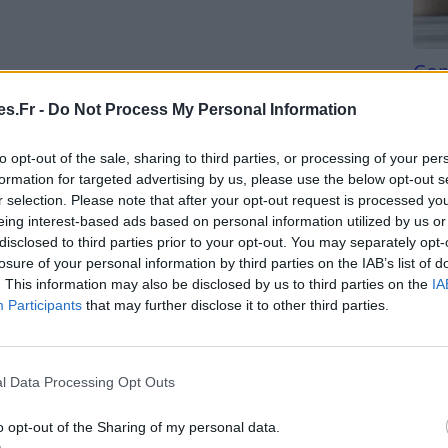
Com
e nigelle est sa capacité à améliorer la santé du
san
és antifongiques et antibactériennes, elle peut
s.Fr -
Do Not Process My Personal Information
 dermatite séborrhéique ou les pellicules, qui
Tri d
beauc
eux.
to opt-out of the sale, sharing to third parties, or processing of your per
du l
formation for targeted advertising by us, please use the below opt-out s
compl
on sanguine
r selection. Please note that after your opt-out request is processed y
astu
eing interest-based ads based on personal information utilized by us or
niveau du cuir chevelu favorise l’apport en
disclosed to third parties prior to your opt-out. You may separately opt-
losure of your personal information by third parties on the IAB’s list of
es pileux. Certaines études suggèrent que
. This information may also be disclosed by us to third parties on the
IA
le pourrait contribuer à stimuler cette circulation, ce
Participants
that may further disclose it to other third parties.
re.
es
l Data Processing Opt Outs
possède des propriétés antioxydantes et anti-
o opt-out of the Sharing of my personal data.