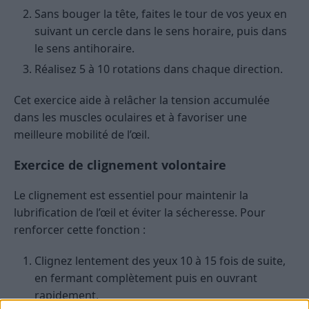
Sans bouger la tête, faites le tour de vos yeux en
suivant un cercle dans le sens horaire, puis dans
le sens antihoraire.
Réalisez 5 à 10 rotations dans chaque direction.
Cet exercice aide à relâcher la tension accumulée
dans les muscles oculaires et à favoriser une
meilleure mobilité de l’œil.
Exercice de clignement volontaire
Le clignement est essentiel pour maintenir la
lubrification de l’œil et éviter la sécheresse. Pour
renforcer cette fonction :
Clignez lentement des yeux 10 à 15 fois de suite,
en fermant complètement puis en ouvrant
rapidement.