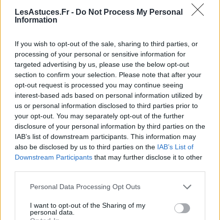
Puis, faites une pause de 10 secondes et répétez
LesAstuces.Fr -
Do Not Process My Personal
l’opération.
Information
Ce geste simple permet de répartir uniformément le
If you wish to opt-out of the sale, sharing to third parties, or
film lacrymal et d’éviter la sensation de sécheresse ou
processing of your personal or sensitive information for
de brûlure.
targeted advertising by us, please use the below opt-out
section to confirm your selection. Please note that after your
Exercice de palming
opt-out request is processed you may continue seeing
interest-based ads based on personal information utilized by
us or personal information disclosed to third parties prior to
Pour soulager la fatigue visuelle et détendre la zone
your opt-out. You may separately opt-out of the further
autour des yeux :
disclosure of your personal information by third parties on the
IAB’s list of downstream participants. This information may
Asseyez-vous dans un endroit calme, fermez les
also be disclosed by us to third parties on the
IAB’s List of
yeux.
Downstream Participants
that may further disclose it to other
Frottez doucement vos mains jusqu’à ce qu’elles
third parties.
deviennent chaudes.
Personal Data Processing Opt Outs
Posez vos paumes sur vos yeux fermés, sans
I want to opt-out of the Sharing of my
appuyer, en bloquant toute lumière.
personal data.