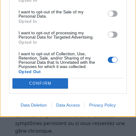
Opted In
Restez ainsi pendant 1 à 2 minutes, en respirant
profondément.
I want to opt-out of the Sale of my
Personal Data.
Opted In
Le palming aide à réduire la tension oculaire et à
relaxer le regard après une longue période de
I want to opt-out of processing my
Personal Data for Targeted Advertising.
concentration.
Opted In
Conseils complémentaires pour
I want to opt-out of Collection, Use,
Retention, Sale, and/or Sharing of my
préserver la santé de ses yeux
Personal Data that Is Unrelated with the
Purposes for which it was collected.
Opted Out
Prendre régulièrement des pauses pour éviter la
surcharge visuelle.
CONFIRM
Maintenir une bonne hydratation et une
alimentation équilibrée riche en vitamine A, C et E,
Data Deletion
Data Access
Privacy Policy
essentielles à la santé oculaire.
Consulter un professionnel de la vue si des
symptômes persistent ou si vous ressentez une
gêne chronique.