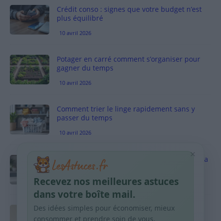
Crédit conso : signes que votre budget n’est
plus équilibré
10 avril 2026
Potager en carré comment s’organiser pour
gagner du temps
10 avril 2026
Comment trier le linge rapidement sans y
passer du temps
10 avril 2026
×
Vinaigre blanc et four est-ce efficace contre la
graisse
Recevez nos meilleures astuces
10 avril 2026
dans votre boîte mail.
Des idées simples pour économiser, mieux
Taches pigmentaires : routine simple +
habitudes qui aident
consommer et prendre soin de vous.