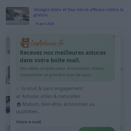
Vinaigre blanc et four est-ce efficace contre la
graisse
10 avril 2026
×
Taches pigmentaires : routine simple +
habitudes qui aident
Recevez nos meilleures astuces
9 avril 2026
dans votre boîte mail.
Des idées simples pour économiser, mieux
Produits ménagers : comment économiser en
courses sans acheter 10 sprays
consommer et prendre soin de vous.
9 avril 2026
✅ Gratuit & sans engagement
🌿 Astuces utiles & naturelles
Budget mensuel : méthode rapide pour
répartir son salaire dès le jour de paie
🏠 Maison, bien-être, économies au
quotidien...
9 avril 2026
Votre e-mail
Sport 10 minutes par jour est-ce utile et quoi