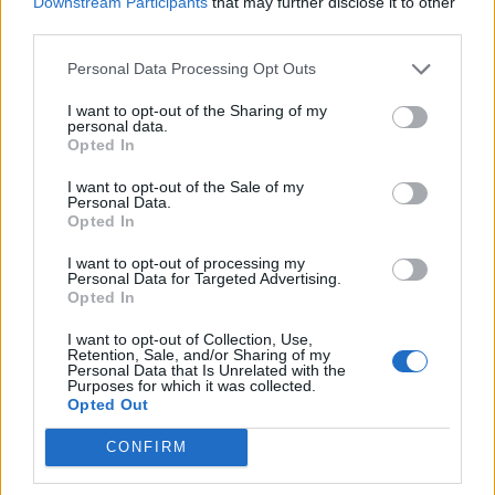
Downstream Participants
that may further disclose it to other
multitude de produits, utilisez ceux dont vous
third parties.
avez réellement besoin.
Personal Data Processing Opt Outs
Exemples concrets d’une routine
minimaliste adaptée à différents
I want to opt-out of the Sharing of my
personal data.
profils
Opted In
I want to opt-out of the Sale of my
Pour une peau normale à mixte
Personal Data.
Opted In
Matin : Nettoyant doux, tonique hydratant, crème
I want to opt-out of processing my
légère avec SPF
Personal Data for Targeted Advertising.
Opted In
Soir : Nettoyant, sérum hydratant ou anti-fatigue
si nécessaire, crème de nuit légère
I want to opt-out of Collection, Use,
Retention, Sale, and/or Sharing of my
Personal Data that Is Unrelated with the
Pour une peau sensible ou réactive
Purposes for which it was collected.
Opted Out
Matin : Eau micellaire, crème apaisante,
CONFIRM
protection solaire
Soir : Nettoyant doux, sérum apaisant, crème