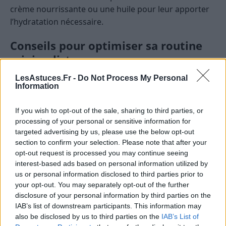
crème nourrissante ou une huile pour leur apporter
l’hydratation nécessaire.
Conseils pour optimiser sa routine
minimaliste
LesAstuces.Fr -
Do Not Process My Personal
Choisissez des produits multifonctions :
par
Information
exemple, une crème hydratante qui peut aussi
servir de soin contour des yeux ou de baume à
If you wish to opt-out of the sale, sharing to third parties, or
lèvres.
processing of your personal or sensitive information for
targeted advertising by us, please use the below opt-out
Privilégiez la qualité à la quantité :
investissez
section to confirm your selection. Please note that after your
dans des produits naturels ou bio, moins
opt-out request is processed you may continue seeing
agressifs pour la peau.
interest-based ads based on personal information utilized by
us or personal information disclosed to third parties prior to
Écoutez votre peau :
adaptez la routine en
your opt-out. You may separately opt-out of the further
fonction des saisons, de votre âge, ou de
disclosure of your personal information by third parties on the
changements hormonaux.
IAB’s list of downstream participants. This information may
Évitez la surconsommation :
ne stockez pas une
also be disclosed by us to third parties on the
IAB’s List of