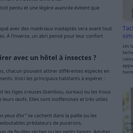
toit pentu et une légère avancée évitent que
Tac
riqué avec des matériaux inadaptés sera avant tout
sim
es. À l’inverse, un abri pensé pour leur confort
Les t
tache
irer avec un hôtel à insectes ?
conce
appar
tes, chacun pouvant attirer différentes espèces en
horm
nts. Voici les principaux habitants à espérer :
ent les tiges creuses (bambou, sureau) ou les trous
leurs œufs. Elles sont inoffensives et très utiles
 yeux d’or” se cachent dans la paille ou les
e redoutables prédateurs de pucerons.
as de feuilles sèches ou les petits fagots. Adultes