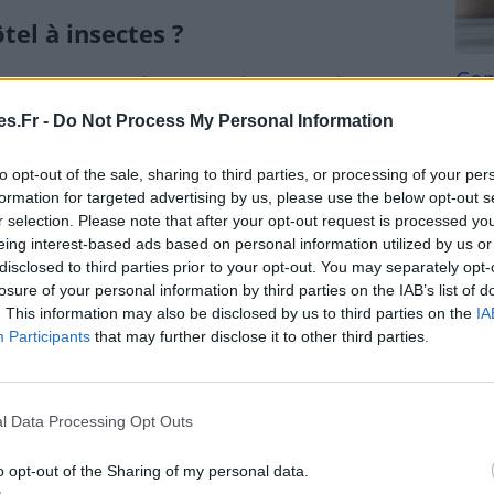
tel à insectes ?
Com
 abri conçu pour héberger différentes espèces
san
pal objectif est de compenser la raréfaction des
s.Fr -
Do Not Process My Personal Information
de pierres, etc.) due à l’urbanisation et à l’entretien
Tri d
nt un hôtel à insectes, vous encouragez la présence
beauc
to opt-out of the sale, sharing to third parties, or processing of your per
la pollinisation et la lutte contre les parasites.
du l
formation for targeted advertising by us, please use the below opt-out s
compl
r selection. Please note that after your opt-out request is processed y
astu
res, bourdons et syrphes participent à la
eing interest-based ads based on personal information utilized by us or
disclosed to third parties prior to your opt-out. You may separately opt-
ant la production de fruits et légumes.
losure of your personal information by third parties on the IAB’s list of
es, chrysopes, perce-oreilles et autres insectes
. This information may also be disclosed by us to third parties on the
IA
uisibles, limitant le recours aux pesticides.
Participants
that may further disclose it to other third parties.
ique :
Certains coléoptères et forficules aident à
 enrichissant le sol en humus.
l Data Processing Opt Outs
s hôtels ont aussi une dimension pédagogique. Ils
 et de sensibiliser toute la famille à la nécessité
o opt-out of the Sharing of my personal data.