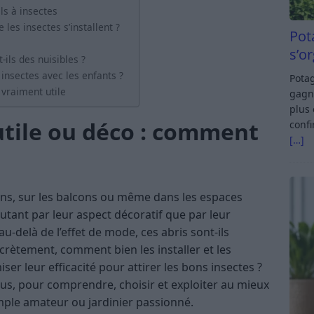
ls à insectes
es insectes s’installent ?
Pot
s’o
-ils des nuisibles ?
 insectes avec les enfants ?
Potag
 vraiment utile
gagn
plus 
utile ou déco : comment
confi
[…]
dins, sur les balcons ou même dans les espaces
 autant par leur aspect décoratif que par leur
u-delà de l’effet de mode, ces abris sont-ils
ncrètement, comment bien les installer et les
er leur efficacité pour attirer les bons insectes ?
ous, pour comprendre, choisir et exploiter au mieux
imple amateur ou jardinier passionné.