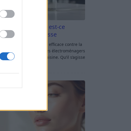
aigre blanc et four est-ce
icace contre la graisse
gre blanc et four : est-ce efficace contre la
se ? Le four fait partie des électroménagers
lus sollicités dans une cuisine. Qu’il s’agisse
réparer un gratin, de
[…]