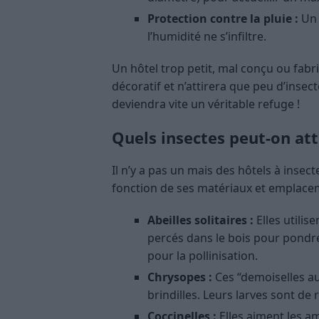
Protection contre la pluie :
Un 
l’humidité ne s’infiltre.
Un hôtel trop petit, mal conçu ou fab
décoratif et n’attirera que peu d’insect
deviendra vite un véritable refuge !
Quels insectes peut-on att
Il n’y a pas un mais des hôtels à insec
fonction de ses matériaux et emplaceme
Abeilles solitaires :
Elles utilis
percés dans le bois pour pondre 
pour la pollinisation.
Chrysopes :
Ces “demoiselles aux
brindilles. Leurs larves sont d
Coccinelles :
Elles aiment les am