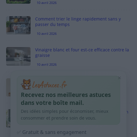
10 avril 2026
Comment trier le linge rapidement sans y
passer du temps
10 avril 2026
Vinaigre blanc et four est-ce efficace contre la
graisse
10 avril 2026
×
Taches pigmentaires : routine simple +
habitudes qui aident
Recevez nos meilleures astuces
9 avril 2026
dans votre boîte mail.
Des idées simples pour économiser, mieux
Produits ménagers : comment économiser en
courses sans acheter 10 sprays
consommer et prendre soin de vous.
9 avril 2026
✅ Gratuit & sans engagement