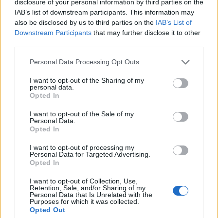
disclosure of your personal information by third parties on the
IAB’s list of downstream participants. This information may
Naturelle
: Une solution écologique et sans
also be disclosed by us to third parties on the
IAB’s List of
danger pour l’environnement.
Downstream Participants
that may further disclose it to other
third parties.
ASTUCES
Personal Data Processing Opt Outs
I want to opt-out of the Sharing of my
personal data.
Opted In
I want to opt-out of the Sale of my
Personal Data.
Opted In
I want to opt-out of processing my
Personal Data for Targeted Advertising.
Opted In
A propos Nathalie Leclerc
2950 Articles
I want to opt-out of Collection, Use,
Nathalie Leclerc est une journaliste spécialisée en santé et
Retention, Sale, and/or Sharing of my
médecine. Mère de deux enfants, elle allie une solide
Personal Data that Is Unrelated with the
Purposes for which it was collected.
expertise journalistique à une expérience concrète de la
Opted Out
santé familiale et de la nutrition. Fervente adepte d’un mode