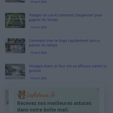
10 avril 2026
Potager en carré comment s’organiser pour
gagner du temps
10 avril 2026
Comment trier le linge rapidement sans y
passer du temps
10 avril 2026
Vinaigre blanc et four est-ce efficace contre la
graisse
10 avril 2026
×
Taches pigmentaires : routine simple +
habitudes qui aident
Recevez nos meilleures astuces
9 avril 2026
dans votre boîte mail.