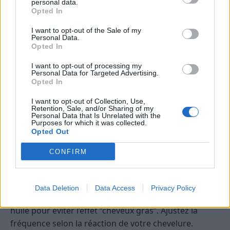
personal data.
Évitez d’appliquer trop d’huile sur cheveux secs en
Opted In
finition, au risque d’obtenir un effet gras. Pour les
I want to opt-out of the Sale of my
cheveux fins, une petite quantité sur cheveux
Personal Data.
humides suffit amplement.
Opted In
I want to opt-out of processing my
À quelle fréquence utiliser une huile
Personal Data for Targeted Advertising.
capillaire ?
Opted In
I want to opt-out of Collection, Use,
Bain d’huile :
1 fois par semaine pour les
Retention, Sale, and/or Sharing of my
Personal Data that Is Unrelated with the
cheveux secs, abîmés ou bouclés ; 1 à 2 fois par
Purposes for which it was collected.
Opted Out
mois pour les cheveux fins ou à tendance grasse.
Huile en finition :
Après chaque shampoing,
CONFIRM
quelques gouttes sur les pointes pour protéger
et discipliner.
Data Deletion
Data Access
Privacy Policy
Il est important de ne pas surcharger ses cheveux en
huile pour éviter l’effet “cheveux gras”. Ajustez la
fréquence selon la réaction de votre chevelure.