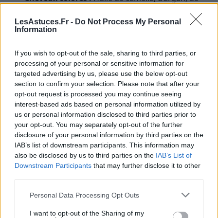
germe de blé.
LesAstuces.Fr -
Do Not Process My Personal
Cuir chevelu sensible :
Huile de nigelle, de
Information
calendula, de jojoba.
If you wish to opt-out of the sale, sharing to third parties, or
Conseil :
Privilégiez les huiles végétales pures, bio et
processing of your personal or sensitive information for
pressées à froid pour conserver tous leurs
targeted advertising by us, please use the below opt-out
nutriments.
section to confirm your selection. Please note that after your
opt-out request is processed you may continue seeing
Peut-on appliquer de l’huile sur
interest-based ads based on personal information utilized by
us or personal information disclosed to third parties prior to
cheveux mouillés ou secs ?
your opt-out. You may separately opt-out of the further
disclosure of your personal information by third parties on the
L’huile peut s’appliquer sur cheveux secs (avant
IAB’s list of downstream participants. This information may
shampoing pour le bain d’huile) ou sur cheveux
also be disclosed by us to third parties on the
IAB’s List of
humides (après le shampoing, en finition). Sur
Downstream Participants
that may further disclose it to other
third parties.
cheveux humides, l’huile aide à retenir l’hydratation
apportée par l’eau, tandis que sur cheveux secs, elle
Personal Data Processing Opt Outs
nourrit et protège plus intensément.
I want to opt-out of the Sharing of my