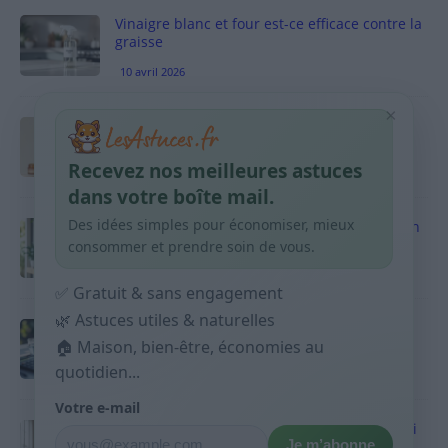
Vinaigre blanc et four est-ce efficace contre la
graisse
10 avril 2026
×
Taches pigmentaires : routine simple +
habitudes qui aident
Recevez nos meilleures astuces
9 avril 2026
dans votre boîte mail.
Des idées simples pour économiser, mieux
Produits ménagers : comment économiser en
courses sans acheter 10 sprays
consommer et prendre soin de vous.
9 avril 2026
✅ Gratuit & sans engagement
🌿 Astuces utiles & naturelles
Budget mensuel : méthode rapide pour
répartir son salaire dès le jour de paie
🏠 Maison, bien-être, économies au
quotidien...
9 avril 2026
Votre e-mail
Sport 10 minutes par jour est-ce utile et quoi
Je m’abonne
faire