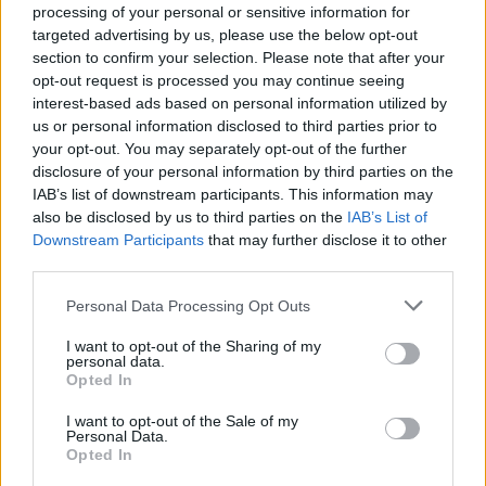
action protectrice en fait un allié contre les
processing of your personal or sensitive information for
targeted advertising by us, please use the below opt-out
agressions extérieures telles que le vent, le froid ou la
section to confirm your selection. Please note that after your
pollution.
opt-out request is processed you may continue seeing
interest-based ads based on personal information utilized by
Différences en termes d’usage et
us or personal information disclosed to third parties prior to
d’effets
your opt-out. You may separately opt-out of the further
disclosure of your personal information by third parties on the
Texture et application
IAB’s list of downstream participants. This information may
also be disclosed by us to third parties on the
IAB’s List of
Downstream Participants
that may further disclose it to other
L’huile de coco, étant liquide ou semi-liquide à
third parties.
température ambiante, s’applique facilement en
massage ou en bain d’huile. Son parfum naturel de
Personal Data Processing Opt Outs
noix de coco peut également être un critère de choix.
I want to opt-out of the Sharing of my
personal data.
Le beurre de karité, solide à température ambiante,
Opted In
doit être chauffé ou travaillé en massage pour
I want to opt-out of the Sale of my
devenir plus facile à étaler. Son odeur est plus neutre
Personal Data.
ou légèrement noisette, ce qui le rend plus discret
Opted In
pour certains usages.