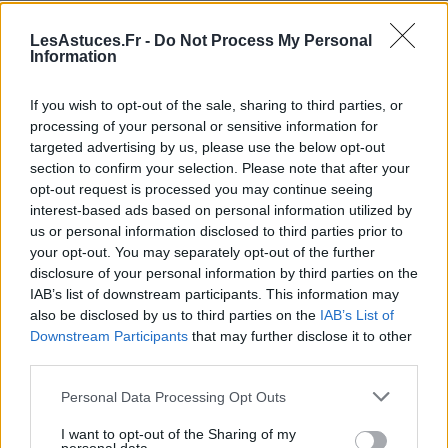
Les avantages
LesAstuces.Fr -
Do Not Process My Personal
Information
Solution naturelle et sans produits chimiques
nocifs pour l’environnement ou la santé humaine.
If you wish to opt-out of the sale, sharing to third parties, or
Facilité d’utilisation, notamment pour préparer
processing of your personal or sensitive information for
des sprays ou des diffuseurs maison.
targeted advertising by us, please use the below opt-out
section to confirm your selection. Please note that after your
Parfums agréables qui peuvent également
opt-out request is processed you may continue seeing
contribuer à une ambiance relaxante ou
interest-based ads based on personal information utilized by
rafraîchissante.
us or personal information disclosed to third parties prior to
your opt-out. You may separately opt-out of the further
Les limites
disclosure of your personal information by third parties on the
IAB’s list of downstream participants. This information may
Durée de protection limitée : les huiles
also be disclosed by us to third parties on the
IAB’s List of
essentielles doivent être renouvelées
Downstream Participants
that may further disclose it to other
third parties.
fréquemment, surtout en cas de forte présence
de moustiques.
Personal Data Processing Opt Outs
Moins efficace que les répulsifs chimiques
I want to opt-out of the Sharing of my
comme ceux à base de DEET, notamment dans les