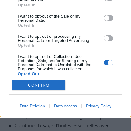
personal data.
zones à forte densité de moustiques.
Opted In
Risques d’allergies ou d’irritations cutanées si mal
I want to opt-out of the Sale of my
Personal Data.
utilisées ou en cas de sensibilité.
Opted In
Les autres astuces pour compléter
I want to opt-out of processing my
Personal Data for Targeted Advertising.
l’efficacité des huiles essentielles
Opted In
Pour renforcer la protection contre les moustiques, il
I want to opt-out of Collection, Use,
Retention, Sale, and/or Sharing of my
est conseillé d’adopter une approche globale :
Personal Data that Is Unrelated with the
Purposes for which it was collected.
Opted Out
Éviter de laisser de l’eau stagnante autour de la
maison, où les moustiques se reproduisent.
CONFIRM
Porter des vêtements longs et clairs lors de
sorties en pleine nature ou en zone infestée.
Data Deletion
Data Access
Privacy Policy
Utiliser des moustiquaires aux fenêtres et autour
du lit, notamment dans les régions tropicales.
Combiner l’usage d’huiles essentielles avec