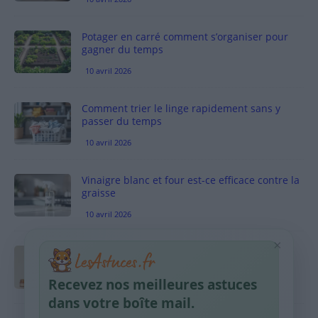
Potager en carré comment s’organiser pour
gagner du temps
10 avril 2026
Comment trier le linge rapidement sans y
passer du temps
10 avril 2026
Vinaigre blanc et four est-ce efficace contre la
graisse
10 avril 2026
×
Taches pigmentaires : routine simple +
habitudes qui aident
Recevez nos meilleures astuces
9 avril 2026
dans votre boîte mail.