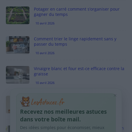
Potager en carré comment s’organiser pour
gagner du temps
10 avril 2026
Comment trier le linge rapidement sans y
passer du temps
10 avril 2026
Vinaigre blanc et four est-ce efficace contre la
graisse
10 avril 2026
×
Taches pigmentaires : routine simple +
habitudes qui aident
Recevez nos meilleures astuces
9 avril 2026
dans votre boîte mail.
Des idées simples pour économiser, mieux
Produits ménagers : comment économiser en