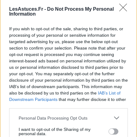
vaporisateur.
LesAstuces.Fr -
Do Not Process My Personal
Ce mélange est idéal pour repousser les fourmis tout
Information
en préservant les surfaces de votre maison.
If you wish to opt-out of the sale, sharing to third parties, or
Si vous n’avez pas de vaporisateur, pas de panique !
processing of your personal or sensitive information for
targeted advertising by us, please use the below opt-out
Un chiffon imbibé de la solution fera l’affaire. 💦
section to confirm your selection. Please note that after your
opt-out request is processed you may continue seeing
Étape 3 : Nettoyer les surfaces et les
interest-based ads based on personal information utilized by
passages des fourmis
us or personal information disclosed to third parties prior to
your opt-out. You may separately opt-out of the further
Vaporisez ou passez le chiffon imbibé
de la solution
disclosure of your personal information by third parties on the
sur toutes les surfaces où les fourmis ont été
IAB’s list of downstream participants. This information may
repérées : plan de travail, étagères, sols, etc.
also be disclosed by us to third parties on the
IAB’s List of
Downstream Participants
that may further disclose it to other
N’oubliez pas de bien traiter les points d’entrée et les
third parties.
passages fréquentés pour perturber au maximum les
Personal Data Processing Opt Outs
pistes de phéromones et ainsi les empêcher de
revenir. 🚫
I want to opt-out of the Sharing of my
personal data.