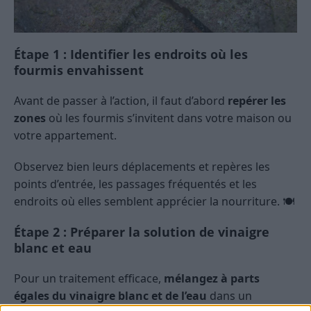
Étape 1 : Identifier les endroits où les
fourmis envahissent
Avant de passer à l’action, il faut d’abord
repérer les
zones
où les fourmis s’invitent dans votre maison ou
votre appartement.
Observez bien leurs déplacements et repères les
points d’entrée, les passages fréquentés et les
endroits où elles semblent apprécier la nourriture. 🍽️
Étape 2 : Préparer la solution de vinaigre
blanc et eau
Pour un traitement efficace,
mélangez à parts
égales du vinaigre blanc et de l’eau
dans un