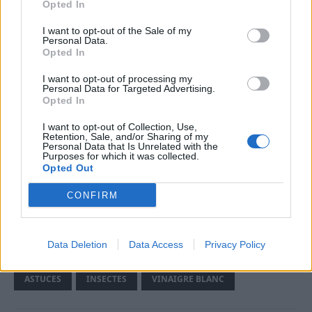
Opted In
Étape 4 : Comment maintenir un
environnement sans fourmis
I want to opt-out of the Sale of my
Personal Data.
Opted In
Pour éviter que les fourmis ne repointent le bout de
leurs antennes chez vous, il est important de
I want to opt-out of processing my
Personal Data for Targeted Advertising.
maintenir un environnement propre
et de répéter
Opted In
régulièrement le traitement au vinaigre blanc.
I want to opt-out of Collection, Use,
Retention, Sale, and/or Sharing of my
Pensez à nettoyer les surfaces de la cuisine et à
Personal Data that Is Unrelated with the
Purposes for which it was collected.
ranger la nourriture dans des récipients
Opted Out
hermétiques.
CONFIRM
Plus l’environnement est propre et sans odeurs
alléchantes, moins les fourmis seront tentées de
s’inviter chez vous.
Data Deletion
Data Access
Privacy Policy
ASTUCES
INSECTES
VINAIGRE BLANC