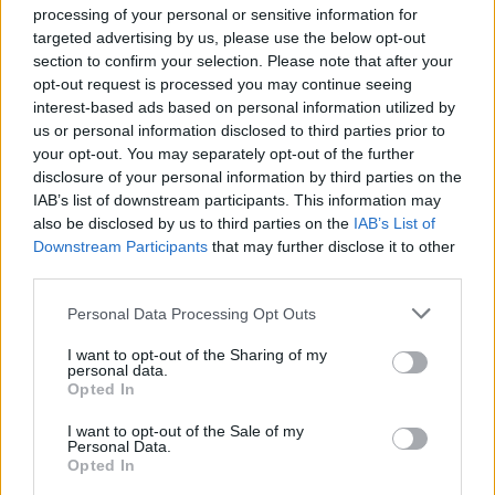
voyez toujours les
fourmis les unes derrières les
processing of your personal or sensitive information for
targeted advertising by us, please use the below opt-out
autres
.
section to confirm your selection. Please note that after your
opt-out request is processed you may continue seeing
Avec cette méthode, elles ne se perdent pas et vont
interest-based ads based on personal information utilized by
au chemin le plus rapide afin d’alimenter la
us or personal information disclosed to third parties prior to
fourmilière.
your opt-out. You may separately opt-out of the further
disclosure of your personal information by third parties on the
Comment lutter contre les fourmis
IAB’s list of downstream participants. This information may
also be disclosed by us to third parties on the
IAB’s List of
Downstream Participants
that may further disclose it to other
Si vous avez vu une fourmi ou même plusieurs à
third parties.
l’intérieur de votre logement, il est important de faire
un
grand ménage
. Au passage cela vous aidera à
Personal Data Processing Opt Outs
chasser les mouches
de votre logement si vous en
I want to opt-out of the Sharing of my
avez.
personal data.
Opted In
Commencez par
passer l’aspirateur
dans les
I want to opt-out of the Sale of my
moindres recoins. Pensez aussi à aspirer dans les
Personal Data.
placards, derrière les portes, ou tout autre endroit où
Opted In
il pourrait y avoir des miettes.