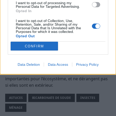
I want to opt-out of processing my
Personal Data for Targeted Advertising.
Ensuite, nettoyez votre maison avec du vinaigre blanc
Opted In
par exemple, pour enlever toutes les odeurs.
I want to opt-out of Collection, Use,
Retention, Sale, and/or Sharing of my
Personal Data that Is Unrelated with the
On utilise également le
vinaigre blanc contre les
Purposes for which it was collected.
fourmis
!
Opted Out
CONFIRM
Normalement les fourmis ne devraient plus
s’aventurer à l’intérieur de votre logement.
Data Deletion
Data Access
Privacy Policy
Si vous voyez des fourmis sur votre terrasse, ou votre
jardin, ne les tuez pas. Elles sont extrêmement
importantes pour l’écosystème, et ne dérangent pas
si elles sont en extérieur.
ASTUCES
BICARBONATE DE SOUDE
INSECTES
MÉNAGE