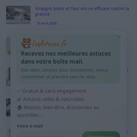
Vinaigre blanc et four est-ce efficace contre la
graisse
10 avril 2026
×
Taches pigmentaires : routine simple +
habitudes qui aident
Recevez nos meilleures astuces
9 avril 2026
dans votre boîte mail.
Des idées simples pour économiser, mieux
Produits ménagers : comment économiser en
courses sans acheter 10 sprays
consommer et prendre soin de vous.
9 avril 2026
✅ Gratuit & sans engagement
🌿 Astuces utiles & naturelles
Budget mensuel : méthode rapide pour
répartir son salaire dès le jour de paie
🏠 Maison, bien-être, économies au
quotidien...
9 avril 2026
Votre e-mail
Sport 10 minutes par jour est-ce utile et quoi