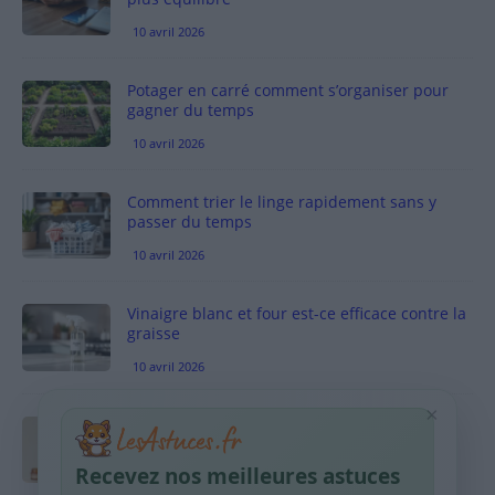
10 avril 2026
Potager en carré comment s’organiser pour
gagner du temps
10 avril 2026
Comment trier le linge rapidement sans y
passer du temps
10 avril 2026
Vinaigre blanc et four est-ce efficace contre la
graisse
10 avril 2026
×
Taches pigmentaires : routine simple +
habitudes qui aident
Recevez nos meilleures astuces
9 avril 2026