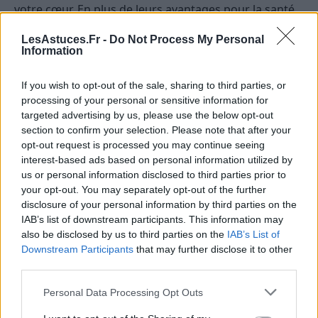
votre cœur. En plus de leurs avantages pour la santé
cardiaque, elles peuvent aider à améliorer la
LesAstuces.Fr -
Do Not Process My Personal
digestion et à apporter des nutriments essentiels à
Information
votre corps. Alors, la prochaine fois que vous
cuisinez, n’hésitez pas à ajouter une pincée de vos
If you wish to opt-out of the sale, sharing to third parties, or
herbes préférées pour un plat à la fois savoureux et
processing of your personal or sensitive information for
sain.
targeted advertising by us, please use the below opt-out
section to confirm your selection. Please note that after your
Conclusion
opt-out request is processed you may continue seeing
interest-based ads based on personal information utilized by
us or personal information disclosed to third parties prior to
L’insuffisance cardiaque est une condition sérieuse
your opt-out. You may separately opt-out of the further
qui mérite toute notre attention. En réduisant notre
disclosure of your personal information by third parties on the
consommation de sel, nous pouvons tous contribuer
IAB’s list of downstream participants. This information may
à réduire le risque d’insuffisance cardiaque. Alors,
also be disclosed by us to third parties on the
IAB’s List of
Downstream Participants
that may further disclose it to other
avant de saler votre plat, pensez à votre cœur et
third parties.
optez pour des alternatives saines.
Personal Data Processing Opt Outs
SANTÉ