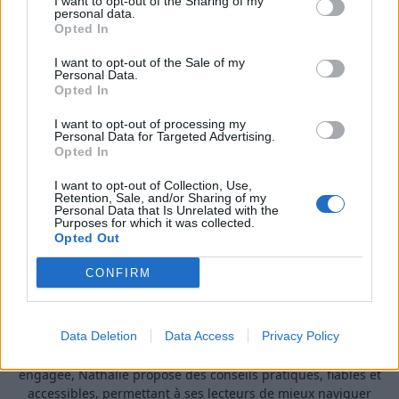
I want to opt-out of the Sharing of my
personal data.
Opted In
I want to opt-out of the Sale of my
Personal Data.
Opted In
I want to opt-out of processing my
Personal Data for Targeted Advertising.
Opted In
I want to opt-out of Collection, Use,
A propos Nathalie Leclerc
2950 Articles
Retention, Sale, and/or Sharing of my
Personal Data that Is Unrelated with the
Purposes for which it was collected.
Nathalie Leclerc est une journaliste spécialisée en santé et
Opted Out
médecine. Mère de deux enfants, elle allie une solide
expertise journalistique à une expérience concrète de la
CONFIRM
santé familiale et de la nutrition. Fervente adepte d’un mode
de vie sain, écologique et durable, elle s’engage depuis de
nombreuses années en faveur des produits biologiques et
Data Deletion
Data Access
Privacy Policy
des solutions de ménage respectueuses de l’environnement.
Grâce à cette double casquette de journaliste et de maman
engagée, Nathalie propose des conseils pratiques, fiables et
accessibles, permettant à ses lecteurs de mieux naviguer