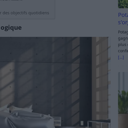
r des objectifs quotidiens
Pot
s’o
logique
Potag
gagn
plus 
confi
[…]