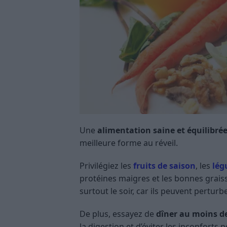
Une
alimentation saine et équilibré
meilleure forme au réveil.
Privilégiez les
fruits de saison
, les
lég
protéines maigres et les bonnes graiss
surtout le soir, car ils peuvent pertur
De plus, essayez de
dîner au moins d
la digestion et d’éviter les inconforts p