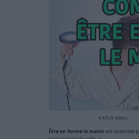
4.4
/5 (
5
votes)
Être en forme le matin
est essentiel 
tout au long de celle-ci.