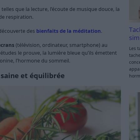
 telles que la lecture, l’écoute de musique douce, la
de respiration.
Tac
a découverte des
bienfaits de la méditation
.
sim
 écrans
(télévision, ordinateur, smartphone) au
Les t
études le prouve, la lumière bleue qu’ils émettent
tache
tonine, l’hormone du sommeil.
conce
appar
saine et équilibrée
horm