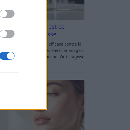
aigre blanc et four est-ce
icace contre la graisse
gre blanc et four : est-ce efficace contre la
se ? Le four fait partie des électroménagers
lus sollicités dans une cuisine. Qu’il s’agisse
réparer un gratin, de
[…]