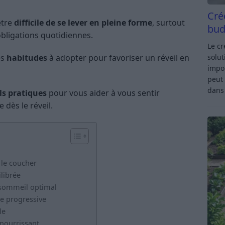
Cré
être
difficile de se lever en pleine forme
, surtout
bud
obligations quotidiennes.
Le c
es
habitudes
à adopter pour favoriser un réveil en
solut
impor
peut 
dan
ls pratiques
pour vous aider à vous sentir
 dès le réveil.
 le coucher
librée
sommeil optimal
me progressive
le
 nourrissant