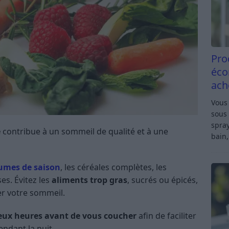
Pro
éco
ach
Vous 
sous 
spray
e
contribue à un sommeil de qualité et à une
bain,
umes de saison
, les céréales complètes, les
es. Évitez les
aliments trop gras
, sucrés ou épicés,
ber votre sommeil.
eux heures avant de vous coucher
afin de faciliter
endant la nuit.