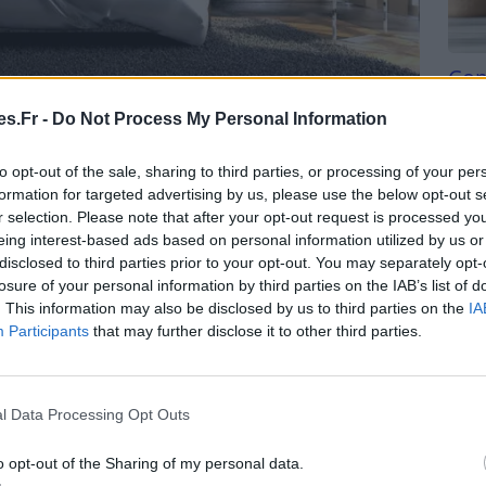
Com
san
primordial de respecter son horloge biologique. Pour
s.Fr -
Do Not Process My Personal Information
Tri d
horaire de sommeil régulier.
beauc
to opt-out of the sale, sharing to third parties, or processing of your per
du l
et 9 heures
par nuit pour permettre à son corps de
formation for targeted advertising by us, please use the below opt-out s
compl
r selection. Please note that after your opt-out request is processed y
astu
eing interest-based ads based on personal information utilized by us or
disclosed to third parties prior to your opt-out. You may separately opt-
sommeil en ayant des
heures de coucher et de lever
losure of your personal information by third parties on the IAB’s list of
e énergie et votre concentration tout au long de la
. This information may also be disclosed by us to third parties on the
IA
Participants
that may further disclose it to other third parties.
 dormir
!
l Data Processing Opt Outs
axation avant le coucher
o opt-out of the Sharing of my personal data.