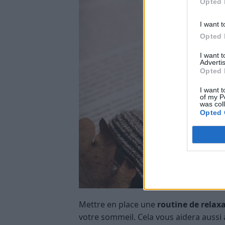
Opted 
I want t
Opted 
I want 
Advertis
Opted 
I want t
of my P
was col
Opted 
Mettre en place une
routine de relax
votre sommeil. Cela vous aidera aussi 