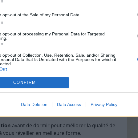
In
o opt-out of the Sale of my Personal Data.
In
Vin
to opt-out of processing my Personal Data for Targeted
eff
ing.
In
Vinai
grais
o opt-out of Collection, Use, Retention, Sale, and/or Sharing
ersonal Data that Is Unrelated with the Purposes for which it
les p
lected.
de p
Out
CONFIRM
Data Deletion
Data Access
Privacy Policy
ation
avant de dormir peut améliorer la qualité de
à vous réveiller en meilleure forme.