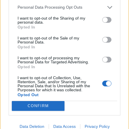
Optimiser l’agencement pour la détente
Personal Data Processing Opt Outs
Disposez une chaise longue, un tapis de sol ou
I want to opt-out of the Sharing of my
personal data.
quelques coussins imperméables pour vous installer
Opted In
confortablement. Orientez-les de façon à profiter du
calme et de la vue sur les éléments clés de votre
I want to opt-out of the Sale of my
Personal Data.
jardin zen.
Opted In
Le bien-être au cœur du jardin zen
I want to opt-out of processing my
Personal Data for Targeted Advertising.
Opted In
Un coin zen ne se limite pas à l’esthétique : il s’agit
I want to opt-out of Collection, Use,
avant tout d’un espace de bien-être, pensé pour vous
Retention, Sale, and/or Sharing of my
aider à vous détendre, méditer, lire ou simplement
Personal Data that Is Unrelated with the
Purposes for which it was collected.
savourer un moment de tranquillité. Voici quelques
Opted Out
conseils pour profiter pleinement de votre espace :
CONFIRM
Pratiquez la méditation :
Asseyez-vous parmi les
pierres et les plantes pour quelques minutes de
Data Deletion
Data Access
Privacy Policy
pleine conscience.