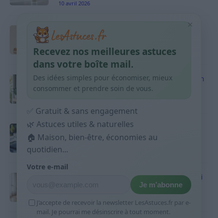
10 avril 2026
×
Taches pigmentaires : routine simple +
habitudes qui aident
Recevez nos meilleures astuces
9 avril 2026
dans votre boîte mail.
Des idées simples pour économiser, mieux
Produits ménagers : comment économiser en
courses sans acheter 10 sprays
consommer et prendre soin de vous.
9 avril 2026
✅ Gratuit & sans engagement
🌿 Astuces utiles & naturelles
Budget mensuel : méthode rapide pour
répartir son salaire dès le jour de paie
🏠 Maison, bien-être, économies au
quotidien...
9 avril 2026
Votre e-mail
Sport 10 minutes par jour est-ce utile et quoi
Je m’abonne
faire
9 avril 2026
J’accepte de recevoir la newsletter LesAstuces.fr par e-
mail. Je pourrai me désinscrire à tout moment.