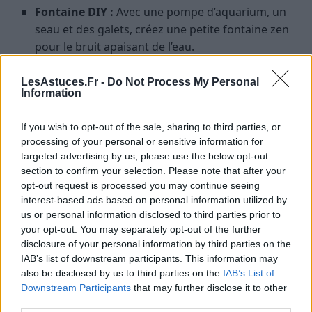
Fontaine DIY :
Avec une pompe d’aquarium, un
seau et des galets, créez une petite fontaine zen
pour le bruit apaisant de l’eau.
Lanternes japonaises :
Fabriquez-les avec des
LesAstuces.Fr -
Do Not Process My Personal
bocaux en verre, du fil de fer et des bougies LED
Information
pour un éclairage doux le soir.
Chemin de rondins :
Utilisez des chutes de bois
If you wish to opt-out of the sale, sharing to third parties, or
pour créer un chemin naturel entre les zones de
processing of your personal or sensitive information for
targeted advertising by us, please use the below opt-out
votre coin détente.
section to confirm your selection. Please note that after your
opt-out request is processed you may continue seeing
Créer une séparation naturelle
interest-based ads based on personal information utilized by
us or personal information disclosed to third parties prior to
Pour renforcer l’intimité et la sensation de cocon,
your opt-out. You may separately opt-out of the further
installez une clôture en bambou, une haie de
disclosure of your personal information by third parties on the
graminées ou suspendez des rideaux d’extérieur. Ces
IAB’s list of downstream participants. This information may
solutions sont abordables et faciles à mettre en
also be disclosed by us to third parties on the
IAB’s List of
place.
Downstream Participants
that may further disclose it to other
third parties.