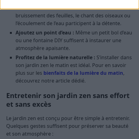
Écoutez le silence ou les sons naturels :
Le
bruissement des feuilles, le chant des oiseaux ou
l’écoulement de l’eau participent à la détente.
Ajoutez un point d’eau :
Même un petit bol d’eau
ou une fontaine DIY suffisent à instaurer une
atmosphère apaisante.
Profitez de la lumière naturelle :
S’installer dans
son jardin zen le matin est idéal. Pour en savoir
plus sur les
bienfaits de la lumière du matin
,
découvrez notre article dédié.
Entretenir son jardin zen sans effort
et sans excès
Le jardin zen est conçu pour être simple à entretenir.
Quelques gestes suffisent pour préserver sa beauté
et son atmosphère :