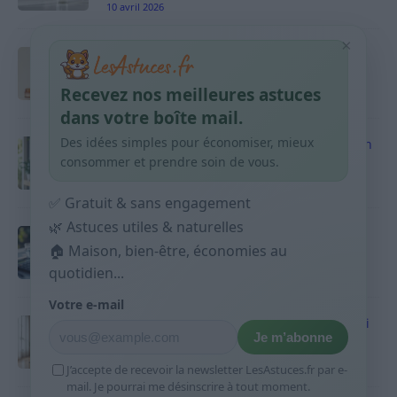
10 avril 2026
×
Taches pigmentaires : routine simple +
habitudes qui aident
Recevez nos meilleures astuces
9 avril 2026
dans votre boîte mail.
Des idées simples pour économiser, mieux
Produits ménagers : comment économiser en
courses sans acheter 10 sprays
consommer et prendre soin de vous.
9 avril 2026
✅ Gratuit & sans engagement
🌿 Astuces utiles & naturelles
Budget mensuel : méthode rapide pour
répartir son salaire dès le jour de paie
🏠 Maison, bien-être, économies au
quotidien...
9 avril 2026
Votre e-mail
Sport 10 minutes par jour est-ce utile et quoi
Je m’abonne
faire
9 avril 2026
J’accepte de recevoir la newsletter LesAstuces.fr par e-
mail. Je pourrai me désinscrire à tout moment.