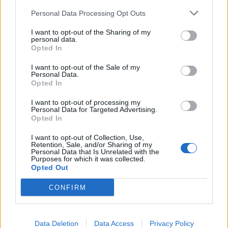
des parties en friche.
Personal Data Processing Opt Outs
Installer des points d’eau, comme un petit bassin
ou un seau peu profond.
I want to opt-out of the Sharing of my
personal data.
Éviter l’usage de pesticides et d’herbicides
Opted In
chimiques.
I want to opt-out of the Sale of my
Mettre en place des nichoirs et hôtels à insectes
Personal Data.
Opted In
pour accueillir la faune.
Favoriser la diversité végétale pour attirer une
I want to opt-out of processing my
Personal Data for Targeted Advertising.
variété d’espèces.
Opted In
Les enjeux et limites à considérer
I want to opt-out of Collection, Use,
Retention, Sale, and/or Sharing of my
Personal Data that Is Unrelated with the
Purposes for which it was collected.
Bien que la transformation d’un jardin en refuge pour
Opted Out
la biodiversité soit bénéfique, il est important de
respecter certains principes pour éviter des
CONFIRM
déséquilibres ou des nuisances. Par exemple, il faut
veiller à ne pas favoriser des espèces invasives, ou
Data Deletion
Data Access
Privacy Policy
encore à ne pas créer des habitats qui attirent des