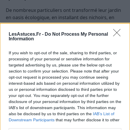
De nombreux particuliers ont transformé leur jardin
en oasis écologique, en installant des nichoirs, en
limitant l’usage de pesticides, et en créant des zones
sauvages. En Corse, un jardin familial a été conçu
LesAstuces.Fr -
Do Not Process My Personal
avec un bassin naturel, des haies indigènes, et un
Information
coin laissé à l’état sauvage, attirant diverses espèces
If you wish to opt-out of the sale, sharing to third parties, or
d’oiseaux et d’insectes.
processing of your personal or sensitive information for
targeted advertising by us, please use the below opt-out
Comment encourager la biodiversité
section to confirm your selection. Please note that after your
dans son propre jardin ?
opt-out request is processed you may continue seeing
interest-based ads based on personal information utilized by
Pour maximiser l’impact positif de votre jardin, voici
us or personal information disclosed to third parties prior to
quelques conseils simples mais efficaces :
your opt-out. You may separately opt-out of the further
disclosure of your personal information by third parties on the
IAB’s list of downstream participants. This information may
Privilégier les plantations de plantes indigènes
also be disclosed by us to third parties on the
IAB’s List of
adaptées au climat local.
Downstream Participants
that may further disclose it to other
Créer des zones de végétation sauvage ou laisser
third parties.