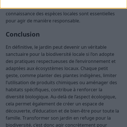
nuisibles ou des maladies. La sensibilisation et la
connaissance des espèces locales sont essentielles
pour agir de manière responsable.
Conclusion
En définitive, le jardin peut devenir un véritable
sanctuaire pour la biodiversité locale si l’on adopte
des pratiques respectueuses de l’environnement et
adaptées aux écosystèmes locaux. Chaque petit
geste, comme planter des plantes indigènes, limiter
l’utilisation de produits chimiques ou aménager des
habitats spécifiques, contribue à renforcer la
diversité biologique. Au-delà de l’aspect écologique,
cela permet également de créer un espace de
découverte, d’éducation et de bien-être pour toute la
famille. Transformer son jardin en refuge pour la
biodiversité, c’est donc agir concrètement pour