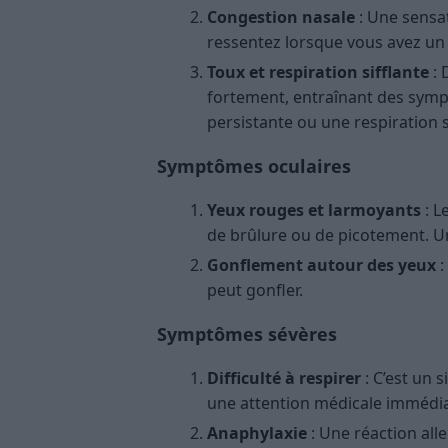
Congestion nasale
: Une sensat
ressentez lorsque vous avez un
Toux et respiration sifflante
: 
fortement, entraînant des sym
persistante ou une respiration s
Symptômes oculaires
Yeux rouges et larmoyants
: L
de brûlure ou de picotement. 
Gonflement autour des yeux
:
peut gonfler.
Symptômes sévères
Difficulté à respirer
: C’est un 
une attention médicale immédia
Anaphylaxie
: Une réaction all