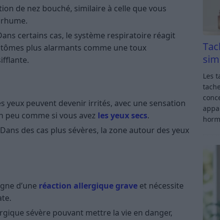
ion de nez bouché, similaire à celle que vous
 rhume.
Dans certains cas, le système respiratoire réagit
Tac
ptômes plus alarmants comme une toux
sim
ifflante.
Les t
tache
conce
es yeux peuvent devenir irrités, avec une sensation
appar
Un peu comme si vous avez
les yeux secs
.
horm
 Dans des cas plus sévères, la zone autour des yeux
signe d’une
réaction allergique grave
et nécessite
te.
ergique sévère pouvant mettre la vie en danger,