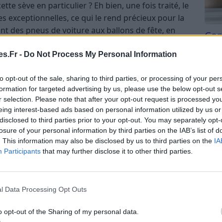
e sève en particulier ? Eh bien, une fois traité, le
s exceptionnelles, ce qui le rend précieux pour la
nt des pneus de voiture aux ballons de fête, en
Com
r, les fameux gants médicaux.
san
s.Fr -
Do Not Process My Personal Information
st que malgré ses nombreux usages modernes,
Tri d
beauc
urs millénaires. Les anciens peuples d’Amérique
to opt-out of the sale, sharing to third parties, or processing of your per
du l
le latex pour fabriquer des balles pour leurs jeux et
formation for targeted advertising by us, please use the below opt-out s
compl
r selection. Please note that after your opt-out request is processed y
astu
eing interest-based ads based on personal information utilized by us or
disclosed to third parties prior to your opt-out. You may separately opt-
logiques, nous avons non seulement amélioré les
losure of your personal information by third parties on the IAB’s list of
ous avons également développé des formes
. This information may also be disclosed by us to third parties on the
IA
 le latex naturel qui est le plus souvent associé aux
Participants
that may further disclose it to other third parties.
es au latex : Comment savoir si
l Data Processing Opt Outs
o opt-out of the Sharing of my personal data.
propre manière de nous dire quand quelque chose