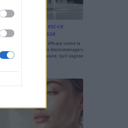
aigre blanc et four est-ce
icace contre la graisse
gre blanc et four : est-ce efficace contre la
se ? Le four fait partie des électroménagers
lus sollicités dans une cuisine. Qu’il s’agisse
réparer un gratin, de
[…]