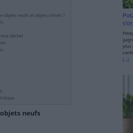
Pot
 objets neufs et objets chinés ?
s’o
és
Potag
lieux d’achat
gagn
vie
plus 
is
confi
[…]
on
listique
’objets neufs