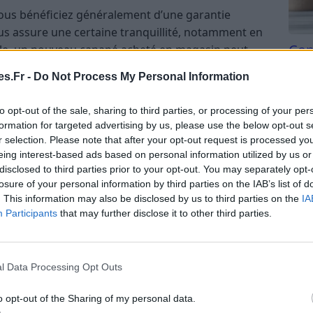
ous bénéficiez généralement d’une garantie
s assure une certaine tranquillité, notamment en
Com
le, un nouveau canapé acheté en magasin peut
san
ui n’est pas toujours le cas avec un meuble
s.Fr -
Do Not Process My Personal Information
Tri d
beauc
to opt-out of the sale, sharing to third parties, or processing of your per
du l
formation for targeted advertising by us, please use the below opt-out s
compl
r selection. Please note that after your opt-out request is processed y
, couleurs, tailles et matériaux. Si vous avez des
astu
eing interest-based ads based on personal information utilized by us or
u votre équipement, l’achat neuf facilite la
disclosed to third parties prior to your opt-out. You may separately opt-
itez une cuisine équipée sur mesure ou un matelas
losure of your personal information by third parties on the IAB’s list of
ent la meilleure option.
. This information may also be disclosed by us to third parties on the
IA
Participants
that may further disclose it to other third parties.
es normes en vigueur en matière de sécurité,
l Data Processing Opt Outs
culièrement important pour les produits pour
les matériaux de construction, où la conformité
o opt-out of the Sharing of my personal data.