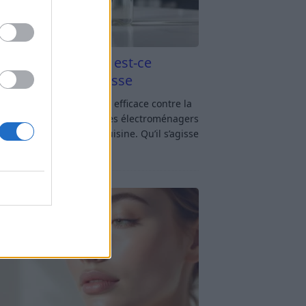
aigre blanc et four est-ce
icace contre la graisse
gre blanc et four : est-ce efficace contre la
se ? Le four fait partie des électroménagers
lus sollicités dans une cuisine. Qu’il s’agisse
réparer un gratin, de
[…]