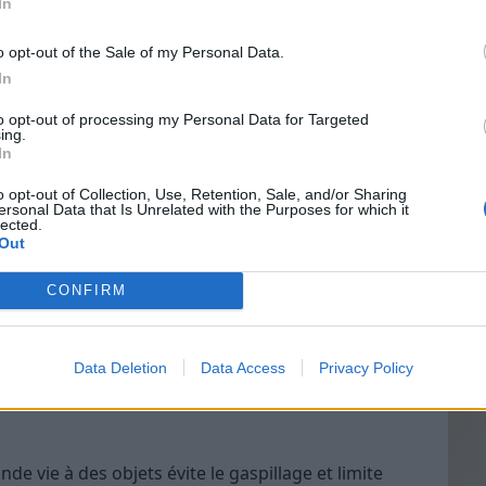
In
bjets d’occasion
o opt-out of the Sale of my Personal Data.
In
Vin
to opt-out of processing my Personal Data for Targeted
eff
ing.
asion est financier. Acheter un meuble vintage ou
In
Vinai
bien moins cher que d’acheter du neuf. Par
grais
o opt-out of Collection, Use, Retention, Sale, and/or Sharing
iné dans une brocante peut coûter moitié moins
ersonal Data that Is Unrelated with the Purposes for which it
les p
lected.
in spécialisé.
de p
Out
e
CONFIRM
niques ou rares, qui apportent du cachet à une
age ou une affiche rétro peut devenir le point focal
Data Deletion
Data Access
Privacy Policy
isation des objets produits en série.
de vie à des objets évite le gaspillage et limite