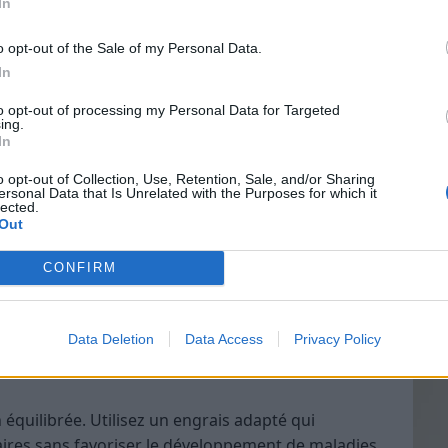
In
use. Installer des nichoirs peut être une bonne
o opt-out of the Sale of my Personal Data.
In
Vin
to opt-out of processing my Personal Data for Targeted
eff
utter contre les parasites : un mélange d’eau et
ing.
In
ains nuisibles sans endommager votre pelouse.
Vinai
grais
o opt-out of Collection, Use, Retention, Sale, and/or Sharing
a pelouse
ersonal Data that Is Unrelated with the Purposes for which it
les p
lected.
de p
Out
CONFIRM
 permet de favoriser la circulation de l’air, de l’eau
une pelouse saine. Cette pratique prévient
 risques de maladies.
Data Deletion
Data Access
Privacy Policy
n équilibrée. Utilisez un engrais adapté qui
ires sans favoriser le développement de maladies.