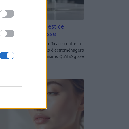
aigre blanc et four est-ce
icace contre la graisse
gre blanc et four : est-ce efficace contre la
se ? Le four fait partie des électroménagers
lus sollicités dans une cuisine. Qu’il s’agisse
réparer un gratin, de
[…]