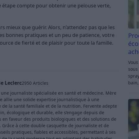
ue étape compte pour obtenir une pelouse verte,
s mieux que guérir. Alors, n’attendez pas que les
Pro
les bonnes pratiques et un peu de patience, votre
éco
ource de fierté et de plaisir pour toute la famille.
ach
Vous 
sous 
spray
e Leclerc
bain,
2950 Articles
t une journaliste spécialisée en santé et médecine. Mère
e allie une solide expertise journalistique à une
de la santé familiale et de la nutrition. Fervente adepte
in, écologique et durable, elle s’engage depuis de
en faveur des produits biologiques et des solutions de
Grâce à cette double casquette de journaliste et de
ls pratiques, fiables et accessibles, permettant à ses
x de la santé moderne tout en adoptant des habitudes