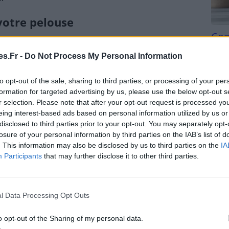
votre pelouse
Com
san
s.Fr -
Do Not Process My Personal Information
ur prévenir l’apparition de maladies et de
Tri d
beauc
erbe trop courte pour éviter le développement de
to opt-out of the sale, sharing to third parties, or processing of your per
du l
formation for targeted advertising by us, please use the below opt-out s
compl
r selection. Please note that after your opt-out request is processed y
astu
eing interest-based ads based on personal information utilized by us or
disclosed to third parties prior to your opt-out. You may separately opt-
losure of your personal information by third parties on the IAB’s list of
pement de maladies fongiques. Apprenez à arroser
. This information may also be disclosed by us to third parties on the
IA
légiant l’arrosage matinal.
Participants
that may further disclose it to other third parties.
e les parasites
l Data Processing Opt Outs
o opt-out of the Sharing of my personal data.
 naturels tels que les oiseaux
, qui se régaleront