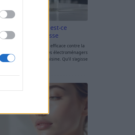
aigre blanc et four est-ce
icace contre la graisse
gre blanc et four : est-ce efficace contre la
se ? Le four fait partie des électroménagers
lus sollicités dans une cuisine. Qu’il s’agisse
réparer un gratin, de
[…]