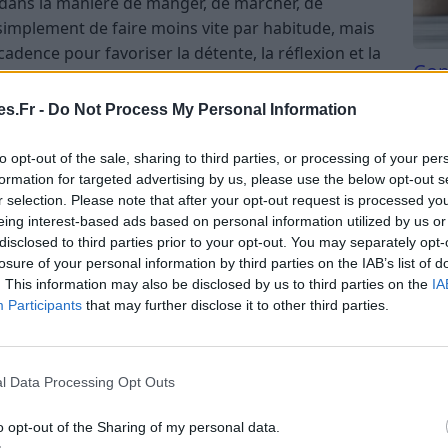
t dans la manière de manger, de marcher, de
as simplement de faire moins vite par habitude, mais
adence pour favoriser la détente, la réflexion et la
Com
san
s.Fr -
Do Not Process My Personal Information
ondamentaux
Tri d
beauc
to opt-out of the sale, sharing to third parties, or processing of your per
fférentes pratiques comme la méditation, la pleine
du l
formation for targeted advertising by us, please use the below opt-out s
ches de la thérapie cognitivo-comportementale. Il
compl
r selection. Please note that after your opt-out request is processed y
ive peut engendrer du stress, de l’anxiété, et des
astu
eing interest-based ads based on personal information utilized by us or
En ralentissant volontairement, on cherche à
disclosed to third parties prior to your opt-out. You may separately opt-
losure of your personal information by third parties on the IAB’s list of
 en harmonie avec ses besoins et ses capacités.
. This information may also be disclosed by us to third parties on the
IA
Participants
that may further disclose it to other third parties.
ues du ralentissement volontaire
été
l Data Processing Opt Outs
e calmer le système nerveux, de diminuer la
ress) et de réduire la sensation d’être
o opt-out of the Sharing of my personal data.