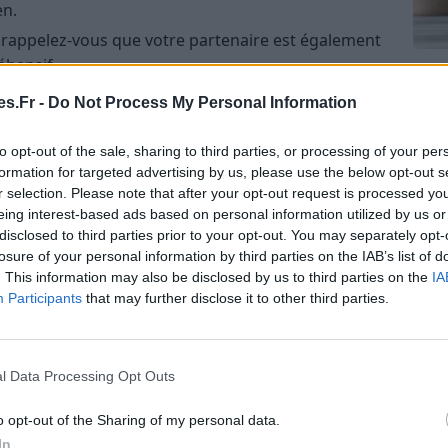
en.
 rappelez-vous que votre partenaire est également
éhensif.
Com
san
s choses qui vous aident à vous détendre et à
s.Fr -
Do Not Process My Personal Information
nclure l’exercice, la méditation, le yoga ou le temps
Tri d
to opt-out of the sale, sharing to third parties, or processing of your per
beauc
formation for targeted advertising by us, please use the below opt-out s
ez du mal à faire face au stress, n’hésitez pas à
du l
r selection. Please note that after your opt-out request is processed y
compl
sionnel
.
eing interest-based ads based on personal information utilized by us or
astu
disclosed to third parties prior to your opt-out. You may separately opt-
res :
losure of your personal information by third parties on the IAB’s list of
. This information may also be disclosed by us to third parties on the
IA
 il existe de nombreuses
techniques de gestion du
Participants
that may further disclose it to other third parties.
Vous pouvez apprendre à respirer profondément, à
t ou à pratiquer la relaxation musculaire
l Data Processing Opt Outs
 important de savoir dire non aux demandes qui vous
o opt-out of the Sharing of my personal data.
In