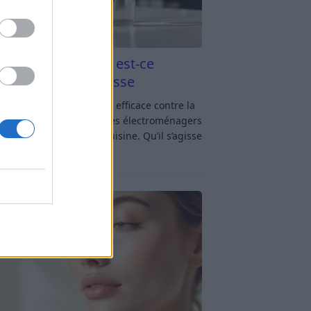
aigre blanc et four est-ce
icace contre la graisse
gre blanc et four : est-ce efficace contre la
se ? Le four fait partie des électroménagers
lus sollicités dans une cuisine. Qu’il s’agisse
réparer un gratin, de
[…]