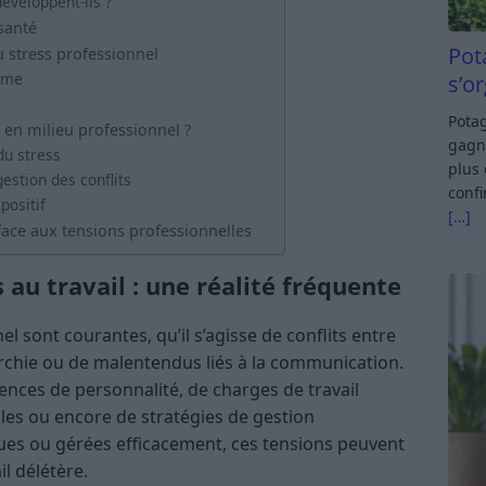
éveloppent-ils ?
santé
Pot
 stress professionnel
ome
s’o
Potag
 en milieu professionnel ?
gagn
du stress
plus 
estion des conflits
confi
positif
[…]
face aux tensions professionnelles
 au travail : une réalité fréquente
l sont courantes, qu’il s’agisse de conflits entre
archie ou de malentendus liés à la communication.
rences de personnalité, de charges de travail
les ou encore de stratégies de gestion
lues ou gérées efficacement, ces tensions peuvent
il délétère.