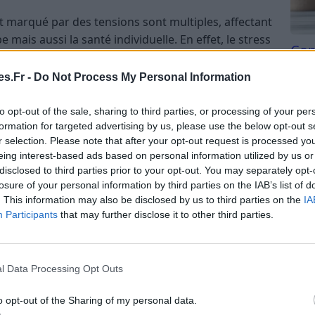
marqué par des tensions sont multiples, affectant
ais aussi la santé individuelle. En effet, le stress
Com
r des répercussions concrètes sur le corps, parfois
san
s.Fr -
Do Not Process My Personal Information
Tri d
tensions relationnelles en milieu
beauc
to opt-out of the sale, sharing to third parties, or processing of your per
du l
formation for targeted advertising by us, please use the below opt-out s
compl
r selection. Please note that after your opt-out request is processed y
astu
eing interest-based ads based on personal information utilized by us or
disclosed to third parties prior to your opt-out. You may separately opt-
losure of your personal information by third parties on the IAB’s list of
traîner diverses réactions physiques, souvent liées
. This information may also be disclosed by us to third parties on the
IA
courantes, on retrouve :
Participants
that may further disclose it to other third parties.
iques :
douleurs au dos, aux épaules ou au cou,
 musculaire prolongée due à l’anxiété ou à la
l Data Processing Opt Outs
 ou de situations stressantes.
:
liés à la tension nerveuse accumulée, qui peut se
o opt-out of the Sharing of my personal data.
réquentes ou des migraines plus intenses.