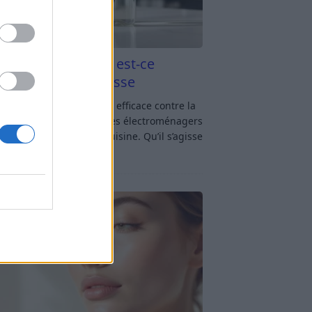
aigre blanc et four est-ce
icace contre la graisse
gre blanc et four : est-ce efficace contre la
se ? Le four fait partie des électroménagers
lus sollicités dans une cuisine. Qu’il s’agisse
réparer un gratin, de
[…]