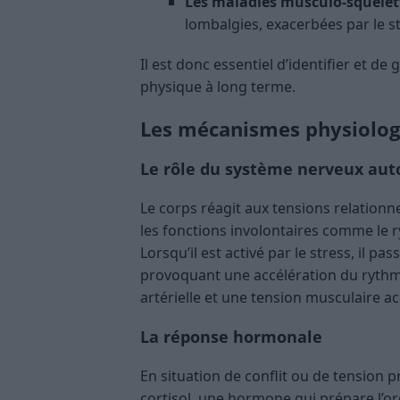
Les maladies musculo-squelett
lombalgies, exacerbées par le st
Il est donc essentiel d’identifier et d
physique à long terme.
Les mécanismes physiologi
Le rôle du système nerveux au
Le corps réagit aux tensions relationn
les fonctions involontaires comme le r
Lorsqu’il est activé par le stress, il pas
provoquant une accélération du rythm
artérielle et une tension musculaire ac
La réponse hormonale
En situation de conflit ou de tension p
cortisol, une hormone qui prépare l’or