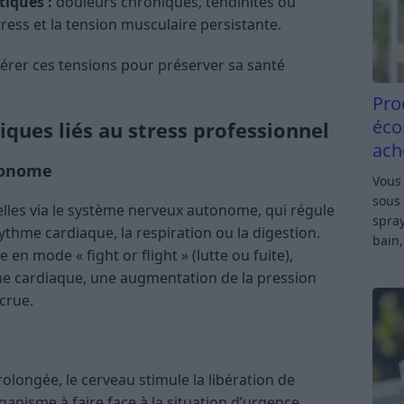
iques :
douleurs chroniques, tendinites ou
ress et la tension musculaire persistante.
e gérer ces tensions pour préserver sa santé
Pro
éco
ques liés au stress professionnel
ach
tonome
Vous 
sous 
elles via le système nerveux autonome, qui régule
spray
ythme cardiaque, la respiration ou la digestion.
bain,
se en mode « fight or flight » (lutte ou fuite),
e cardiaque, une augmentation de la pression
crue.
rolongée, le cerveau stimule la libération de
ganisme à faire face à la situation d’urgence.