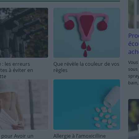
Pro
éco
ach
Vous 
 : les erreurs
Que révèle la couleur de vos
sous 
tes à éviter en
règles
spray
tte
bain,
 pour Avoir un
Allergie à l’amoxicilline