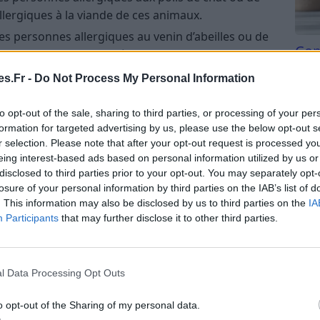
lergiques à la viande de ces animaux.
les personnes allergiques au venin d’abeilles ou de
Com
llergiques aux fruits à coque (noix, noisettes,
san
s.Fr -
Do Not Process My Personal Information
 personnes allergiques aux sulfites (conservateurs
Tri d
beauc
 et boissons) peuvent également être allergiques
to opt-out of the sale, sharing to third parties, or processing of your per
du l
sulfites.
formation for targeted advertising by us, please use the below opt-out s
compl
r selection. Please note that after your opt-out request is processed y
astu
eing interest-based ads based on personal information utilized by us or
s allergies croisées ?
disclosed to third parties prior to your opt-out. You may separately opt-
losure of your personal information by third parties on the IAB’s list of
 sont les mêmes que ceux des allergies classiques.
. This information may also be disclosed by us to third parties on the
IA
bstance à laquelle la personne est allergique et de
Participants
that may further disclose it to other third parties.
lergies croisées sont :
l Data Processing Opt Outs
inite allergique (éternuements, nez qui coule,
o opt-out of the Sharing of my personal data.
e allergique (yeux rouges, larmoyants et gonflés),