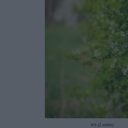
4
/5 (
2
votes)