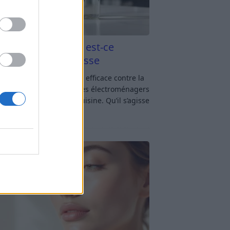
aigre blanc et four est-ce
icace contre la graisse
gre blanc et four : est-ce efficace contre la
se ? Le four fait partie des électroménagers
lus sollicités dans une cuisine. Qu’il s’agisse
réparer un gratin, de
[…]