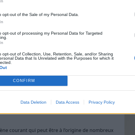
In
re
(plaques rouges et gonflées),
eczéma
.
o opt-out of the Sale of my Personal Data.
In
oubles digestifs (nausées, vomissements, diarrhée),
Vin
zéma), réactions respiratoires (rhinite allergique,
to opt-out of processing my Personal Data for Targeted
eff
réaction allergique grave
qui peut être mortelle).
ing.
In
Vinai
gies croisées ?
grais
o opt-out of Collection, Use, Retention, Sale, and/or Sharing
ersonal Data that Is Unrelated with the Purposes for which it
les p
lected.
de p
 allergies croisées. Cependant, il est possible de
Out
ergie croisée en évitant le contact avec les
le d’être allergique.
CONFIRM
tant de
consulter un médecin
pour obtenir des
lergies croisées.
Data Deletion
Data Access
Privacy Policy
ène courant qui peut être à l’origine de nombreux