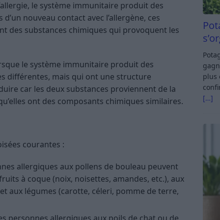
’allergie, le système immunitaire produit des
rs d’un nouveau contact avec l’allergène, ces
Pot
èrent des substances chimiques qui provoquent les
s’o
Potag
orsque le système immunitaire produit des
gagn
es différentes, mais qui ont une structure
plus 
confi
oduire car les deux substances proviennent de la
[…]
qu’elles ont des composants chimiques similaires.
oisées courantes :
nnes allergiques aux pollens de bouleau peuvent
ruits à coque (noix, noisettes, amandes, etc.), aux
.) et aux légumes (carotte, céleri, pomme de terre,
les personnes allergiques aux poils de chat ou de