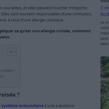
Cré
nt courantes, et elles peuvent toucher n’importe
bud
. Elles sont souvent responsables d’une confusion,
res à ceux d’une allergie classique.
Le c
solut
xpliquer ce qu’est une allergie croisée, comment
impor
venir.
peut 
dan
croisées ?
s ?
roisée ?
u
système immunitaire
à une substance