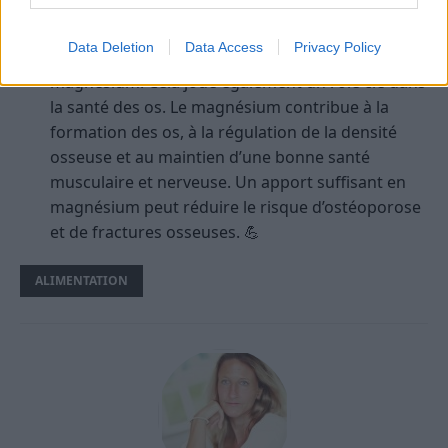
une bonne santé osseuse. 😄
Magnésium : Comme mentionné précédemment,
Data Deletion
Data Access
Privacy Policy
les amandes sont une excellente source de
magnésium. Cela joue également un rôle clé dans
la santé des os. Le magnésium contribue à la
formation des os, à la régulation de la densité
osseuse et au maintien d’une bonne santé
musculaire et nerveuse. Un apport suffisant en
magnésium peut réduire le risque d’ostéoporose
et de fractures osseuses. 💪
ALIMENTATION