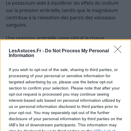
Le potassium aide à équilibrer les effets du sodium
sur la pression artérielle, tandis que le magnésium
contribue à la relaxation des parois des vaisseaux
sanguins.
Une pression artérielle saine réduit le risque
d’hypertension, de crises cardiaques et d’accidents
LesAstuces.Fr -
Do Not Process My Personal
vasculaires cérébraux. 🩺
Information
Les bienfaits des amandes sur les os
If you wish to opt-out of the sale, sharing to third parties, or
processing of your personal or sensitive information for
Les amandes jouent également un rôle essentiel dans
targeted advertising by us, please use the below opt-out
le renforcement et le maintien de la santé de nos os
section to confirm your selection. Please note that after your
et de nos dents. Grâce à leur richesse en nutriments
opt-out request is processed you may continue seeing
interest-based ads based on personal information utilized by
clés, elles contribuent à la densité osseuse et à la
us or personal information disclosed to third parties prior to
solidité des dents. Voici comment les amandes
your opt-out. You may separately opt-out of the further
soutiennent la santé de votre squelette :
disclosure of your personal information by third parties on the
IAB’s list of downstream participants. This information may
Calcium : Les amandes sont une excellente source
also be disclosed by us to third parties on the
IAB’s List of