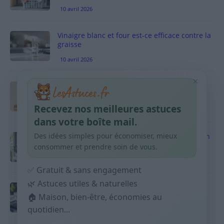
10 avril 2026
Vinaigre blanc et four est-ce efficace contre la
graisse
10 avril 2026
×
Taches pigmentaires : routine simple +
habitudes qui aident
Recevez nos meilleures astuces
9 avril 2026
dans votre boîte mail.
Des idées simples pour économiser, mieux
Produits ménagers : comment économiser en
courses sans acheter 10 sprays
consommer et prendre soin de vous.
9 avril 2026
✅ Gratuit & sans engagement
🌿 Astuces utiles & naturelles
Budget mensuel : méthode rapide pour
répartir son salaire dès le jour de paie
🏠 Maison, bien-être, économies au
quotidien...
9 avril 2026