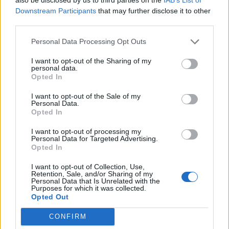
de calcium. C’est un minéral crucial pour la
Downstream Participants
that may further disclose it to other
third parties.
formation et le maintien de dents et d’os solides.
Le calcium aide également à la coagulation du
Personal Data Processing Opt Outs
sang, à la transmission de l’influx nerveux et à la
contraction musculaire. Une poignée d’amandes
I want to opt-out of the Sharing of my
personal data.
contient environ 75 mg de calcium, soit environ
Opted In
7,5 % de l’apport quotidien recommandé pour un
I want to opt-out of the Sale of my
adulte. 🦴
Personal Data.
Opted In
Phosphore : Les amandes sont également riches
en phosphore, un autre minéral essentiel pour la
I want to opt-out of processing my
Personal Data for Targeted Advertising.
santé des os et des dents. Le phosphore aide à la
Opted In
formation de l’hydroxyapatite, le principal
composant minéral des os et des dents, et joue
I want to opt-out of Collection, Use,
Retention, Sale, and/or Sharing of my
un rôle important dans la régulation de l’équilibre
Personal Data that Is Unrelated with the
Purposes for which it was collected.
acido-basique de l’organisme. Consommer des
Opted Out
amandes régulièrement contribue à assurer un
apport adéquat en phosphore pour maintenir
CONFIRM