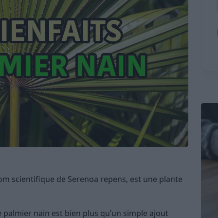
om scientifique de Serenoa repens, est une plante
e palmier nain est bien plus qu’un simple ajout