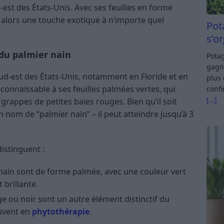
est des États-Unis. Avec ses feuilles en forme
te alors une touche exotique à n’importe quel
Pot
s’o
 du palmier nain
Potag
gagn
 sud-est des États-Unis, notamment en Floride et en
plus 
econnaissable à ses feuilles palmées vertes, qui
confi
[…]
rappes de petites baies rouges. Bien qu’il soit
n nom de “palmier nain” – il peut atteindre jusqu’à 3
distinguent :
r nain sont de forme palmée, avec une couleur vert
 brillante.
ge ou noir sont un autre élément distinctif du
ouvent en
phytothérapie
.