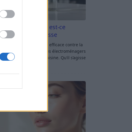
aigre blanc et four est-ce
icace contre la graisse
gre blanc et four : est-ce efficace contre la
se ? Le four fait partie des électroménagers
lus sollicités dans une cuisine. Qu’il s’agisse
réparer un gratin, de
[…]