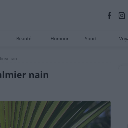
Beauté
Humour
Sport
Voy
almier nain
almier nain