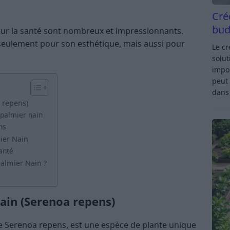
Cré
bud
n sur la santé sont nombreux et impressionnants.
 seulement pour son esthétique, mais aussi pour
Le c
solut
impor
peut 
dan
 repens)
 palmier nain
ns
ier Nain
anté
almier Nain ?
Nain (Serenoa repens)
e Serenoa repens, est une espèce de plante unique