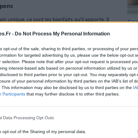
epens
n unique, ce sont les bienfaits qu’il apporte. Il
Com
ibus autochtones pour ses propriétés médicinales. Le
san
s.Fr -
Do Not Process My Personal Information
argement reconnu dans la médecine moderne pour
Tri d
beauc
to opt-out of the sale, sharing to third parties, or processing of your per
du l
formation for targeted advertising by us, please use the below opt-out s
a prostate et peut aider à augmenter la taille de la
compl
r selection. Please note that after your opt-out request is processed y
en détail dans la section suivante.
astu
eing interest-based ads based on personal information utilized by us or
disclosed to third parties prior to your opt-out. You may separately opt-
ants du Palmier Nain
losure of your personal information by third parties on the IAB’s list of
. This information may also be disclosed by us to third parties on the
IA
é, le palmier nain n’est pas en reste. En effet, cette
Participants
that may further disclose it to other third parties.
siècles par les tribus indigènes d’Amérique du Nord,
onfirme et étend notre compréhension de ses
l Data Processing Opt Outs
la santé
o opt-out of the Sharing of my personal data.