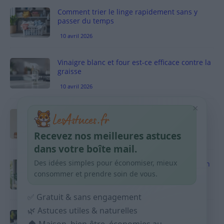
Comment trier le linge rapidement sans y
passer du temps
10 avril 2026
Vinaigre blanc et four est-ce efficace contre la
graisse
10 avril 2026
×
Taches pigmentaires : routine simple +
habitudes qui aident
Recevez nos meilleures astuces
9 avril 2026
dans votre boîte mail.
Des idées simples pour économiser, mieux
Produits ménagers : comment économiser en
courses sans acheter 10 sprays
consommer et prendre soin de vous.
9 avril 2026
✅ Gratuit & sans engagement
🌿 Astuces utiles & naturelles
Budget mensuel : méthode rapide pour
répartir son salaire dès le jour de paie
🏠 Maison, bien-être, économies au