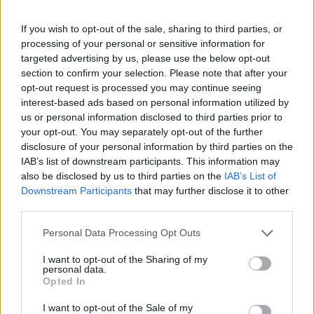
Conclusion
If you wish to opt-out of the sale, sharing to third parties, or
Les compléments alimentaires : amis ou ennemis du
processing of your personal or sensitive information for
végétarien ? La réponse est nuancée. Ils peuvent être
targeted advertising by us, please use the below opt-out
d’excellents partenaires pour combler les lacunes
section to confirm your selection. Please note that after your
nutritionnelles, mais il est crucial de les utiliser
opt-out request is processed you may continue seeing
judicieusement. Alors, végétariens du monde, soyez
interest-based ads based on personal information utilized by
us or personal information disclosed to third parties prior to
curieux, informez-vous et faites les choix qui
your opt-out. You may separately opt-out of the further
conviennent le mieux à votre mode de vie et à votre
disclosure of your personal information by third parties on the
corps !
IAB’s list of downstream participants. This information may
also be disclosed by us to third parties on the
IAB’s List of
SANTÉ
Downstream Participants
that may further disclose it to other
third parties.
Personal Data Processing Opt Outs
I want to opt-out of the Sharing of my
personal data.
Opted In
I want to opt-out of the Sale of my