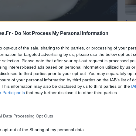
Com
san
s.Fr -
Do Not Process My Personal Information
Tri d
beauc
to opt-out of the sale, sharing to third parties, or processing of your per
sson des oeufs les plus simples et les plus
du l
formation for targeted advertising by us, please use the below opt-out s
compl
-déjeuner gourmand ou un dîner rapide et facile.
r selection. Please note that after your opt-out request is processed y
astu
eing interest-based ads based on personal information utilized by us or
disclosed to third parties prior to your opt-out. You may separately opt-
 oeufs frais, car le jaune est normalement encore
losure of your personal information by third parties on the IAB’s list of
. This information may also be disclosed by us to third parties on the
IA
Participants
that may further disclose it to other third parties.
f est bon ou pas
.
s au plat à coup sûr !
l Data Processing Opt Outs
faite de l’oeuf au plat
o opt-out of the Sharing of my personal data.