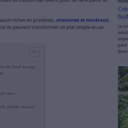
Cré
bud
 aussi riches en protéines,
vitamines et minéraux
.
Le c
 car ils peuvent transformer un plat simple en un
solut
impor
peut 
dan
te de l’oeuf au plat
té
ufs durs
eufs pochés réussis