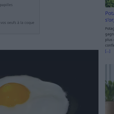
papilles
Pot
s’o
vos oeufs à la coque
Potag
gagn
plus 
confi
[…]