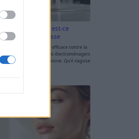
aigre blanc et four est-ce
icace contre la graisse
gre blanc et four : est-ce efficace contre la
se ? Le four fait partie des électroménagers
lus sollicités dans une cuisine. Qu’il s’agisse
réparer un gratin, de
[…]