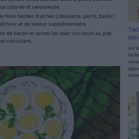
lus colorée et savoureuse.
fines herbes fraîches (ciboulette, persil, basilic)
aîcheur et de saveur supplémentaire.
Tac
hes de bacon et servez-les avec vos oeufs au plat
sim
et consistant.
Les t
tache
conce
appar
horm