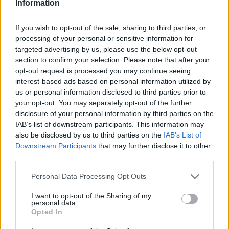
Information
de gel peut être placé sur l’articulation douloureuse
pour favoriser la circulation sanguine et réduire la
If you wish to opt-out of the sale, sharing to third parties, or
raideur. L’utilisation régulière peut améliorer la
processing of your personal or sensitive information for
mobilité et diminuer la sensation de douleur,
targeted advertising by us, please use the below opt-out
section to confirm your selection. Please note that after your
notamment en cas d’arthrite chronique.
opt-out request is processed you may continue seeing
interest-based ads based on personal information utilized by
Exemples : coussins chauffants électriques,
us or personal information disclosed to third parties prior to
bouillottes
your opt-out. You may separately opt-out of the further
Conseil : ne pas appliquer directement sur la
disclosure of your personal information by third parties on the
IAB’s list of downstream participants. This information may
peau, utiliser une housse ou une serviette
also be disclosed by us to third parties on the
IAB’s List of
Downstream Participants
that may further disclose it to other
Les coussins froids
third parties.
Pour réduire l’inflammation ou l’œdème, un coussin
Personal Data Processing Opt Outs
froid ou une poche de glace peut être très efficace.
En appliquant une source de froid durant 15 à 20
I want to opt-out of the Sharing of my
personal data.
minutes, on limite la circulation sanguine dans la
Opted In
zone concernée, ce qui contribue à diminuer la