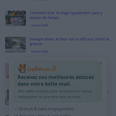
Comment trier le linge rapidement sans y
passer du temps
10 avril 2026
Vinaigre blanc et four est-ce efficace contre la
graisse
10 avril 2026
×
Taches pigmentaires : routine simple +
habitudes qui aident
Recevez nos meilleures astuces
9 avril 2026
dans votre boîte mail.
Des idées simples pour économiser, mieux
Produits ménagers : comment économiser en
courses sans acheter 10 sprays
consommer et prendre soin de vous.
9 avril 2026
✅ Gratuit & sans engagement
🌿 Astuces utiles & naturelles